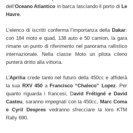
dell’
Oceano Atlantico
in barca lasciando il porto di
Le
Havre
.
L’elenco di iscritti conferma l’importanza della
Dakar
:
con 184 moto e quad, 138 auto e 50 camion, la gara
rimane un punto di riferimento nel panorama rallistico
internazionale. Nella classe Moto un pilota cileno
punterà dritto alla vittoria.
L’
Aprilia
crede tanto nel futuro della 450cc e affiderà
la sua
RXV 450
a
Francisco “Chaleco” Lopez
. Per
quanto riguarda i francesi, D
avid Frétigné e David
Casteu
, saranno impegnati con la 450cc,
Marc Coma
e Cyril Despres
vedranno sfrecciare la loro KTM
Rally 690.