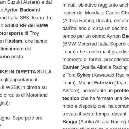
am Suzuki Alstare) e dal
minuti, obiettivo raggiunto anc
mo Ayrton
Badovini
leader del Mondiale Carlos
Ch
ad Italia SBK Team). In
(Althea Racing Ducati), distac
le
S1000 RR del BMW
dall’italiano di circa un decimo
otorsports
di Troy
tempo per un ottimo Ayrton
Ba
on
Haslam
, che hanno
(BMW Motorrad Italia Superbi
dicesimo
e del
Team) che conferma il grandis
simo
posto.
momento di forma, precedend
Camier
(Aprilia Alitalia Racin
KE IN DIRETTA SU LA
e Tom
Sykes
(Kawasaki Racin
o gli appuntamenti
Team). Michel
Fabrizio
(Team 
n il WSBK in diretta su
Alstare), nonostante un
probl
o circuito di Motorland
tecnico
che ha fermato una de
gna):
moto a disposizione, ha comu
trovato il sesto tempo, davant
ugno: Superpole ore
Biaggi
(Aprilia Alitalia Racing
7