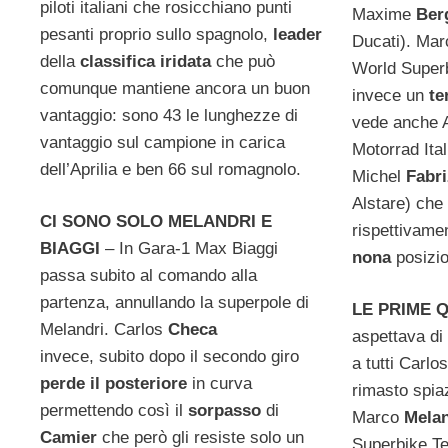
piloti italiani che rosicchiano punti
Maxime
Ber
pesanti proprio sullo spagnolo,
leader
Ducati). Ma
della
classifica iridata
che può
World Super
comunque mantiene ancora un buon
invece un
te
vantaggio: sono 43 le lunghezze di
vede anche 
vantaggio sul campione in carica
Motorrad Ita
dell’Aprilia e ben 66 sul romagnolo.
Michel
Fabri
Alstare) ch
CI SONO SOLO MELANDRI E
rispettivame
BIAGGI
– In Gara-1 Max Biaggi
nona
posizi
passa subito al comando alla
partenza, annullando la superpole di
LE PRIME 
Melandri. Carlos
Checa
aspettava di
invece, subito dopo il secondo giro
a tutti Carl
perde il posteriore
in curva
rimasto spiaz
permettendo così il
sorpasso
di
Marco
Melan
Camier
che però gli resiste solo un
Superbike Tea