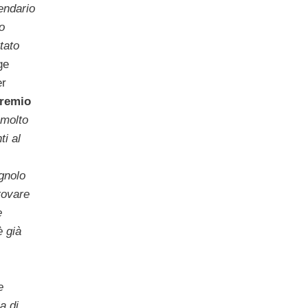
lendario
o
tato
ge
er
remio
molto
ti al
gnolo
rovare
e
è già
e
a di