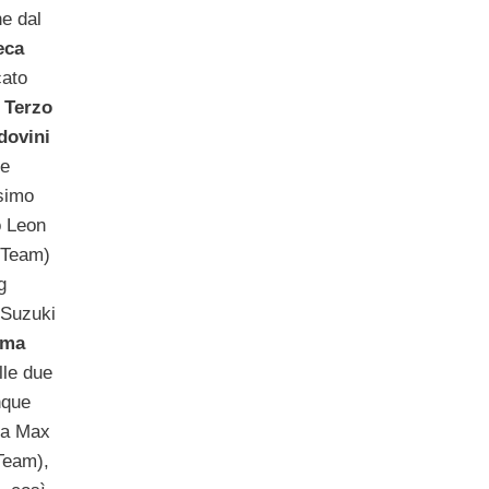
he dal
eca
cato
.
Terzo
dovini
ke
simo
o Leon
g Team)
g
Suzuki
ema
lle due
nque
i a Max
 Team),