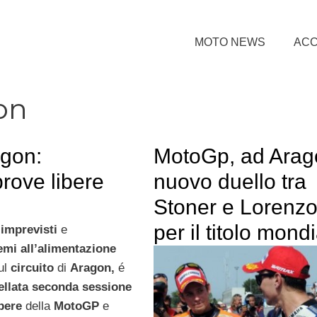
MOTO NEWS
ACC
on
agon:
MotoGp, ad Arag
rove libere
nuovo duello tra
Stoner e Lorenz
per il titolo mond
i
imprevisti
e
emi all’alimentazione
ul
circuito
di
Aragon,
é
ellata seconda sessione
bere
della
MotoGP
e