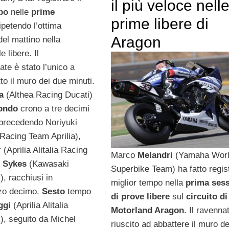
il più veloce nell
po
nelle
prime
prime libere di
ripetendo l’ottima
Aragon
del mattino nella
e libere. Il
ate è stato l’unico a
to il muro dei due minuti.
a
(Althea Racing Ducati)
ondo
crono a tre decimi
, precedendo Noriyuki
acing Team Aprilia),
r
(Aprilia Alitalia Racing
Marco
Melandri
(Yamaha Wor
m
Sykes
(Kawasaki
Superbike Team) ha fatto regist
, racchiusi in
miglior tempo nella
prima sess
zo decimo.
Sesto
tempo
di prove libere
sul
circuito di
ggi
(Aprilia Alitalia
Motorland Aragon
. Il ravenna
, seguito da Michel
riuscito ad abbattere il muro d