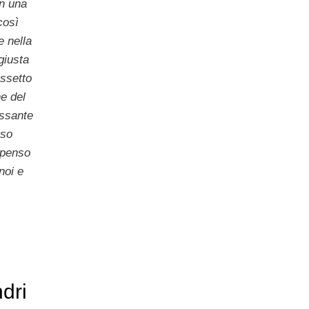
n una
così
 nella
giusta
ssetto
he del
essante
rso
 penso
noi e
dri