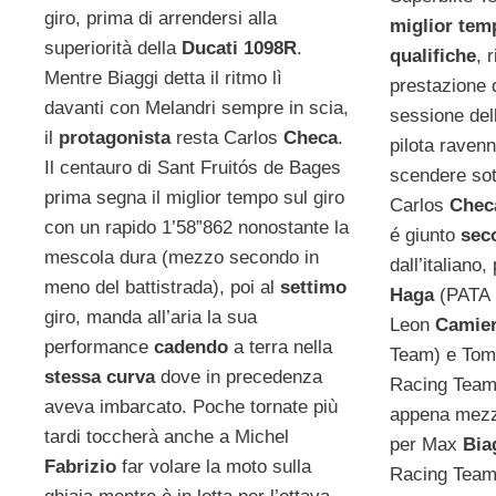
giro, prima di arrendersi alla
miglior tem
superiorità della
Ducati 1098R
.
qualifiche
, 
Mentre Biaggi detta il ritmo lì
prestazione 
davanti con Melandri sempre in scia,
sessione dell
il
protagonista
resta Carlos
Checa
.
pilota ravenn
Il centauro di Sant Fruitós de Bages
scendere sot
prima segna il miglior tempo sul giro
Carlos
Chec
con un rapido 1’58”862 nonostante la
é giunto
sec
mescola dura (mezzo secondo in
dall’italiano
meno del battistrada), poi al
settimo
Haga
(PATA R
giro, manda all’aria la sua
Leon
Camie
performance
cadendo
a terra nella
Team) e To
stessa curva
dove in precedenza
Racing Team)
aveva imbarcato. Poche tornate più
appena mez
tardi toccherà anche a Michel
per Max
Bia
Fabrizio
far volare la moto sulla
Racing Team)