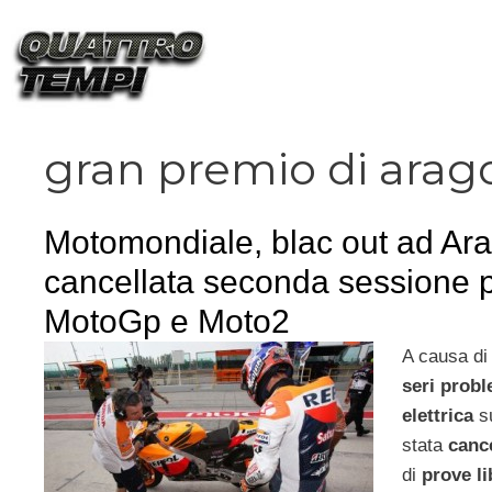
Vai
al
contenuto
gran premio di arag
Motomondiale, blac out ad Ar
cancellata seconda sessione p
MotoGp e Moto2
A causa d
seri probl
elettrica
s
stata
canc
di
prove li