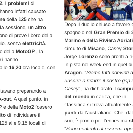
2
. I
problemi
di
hanno infatti causato
ne
della
125
che ha
Dopo il duello chiuso a favore 
ella sessione, un
altro
spagnolo nel
Gran Premio di 
ne di prove libere della
Marino e della Riviera Adriat
uio, senza
elettricità
.
circuito di
Misano
, Casey
Sto
ve della
MotoGP
, la
Jorge
Lorenzo
sono pronti a ri
ri
hanno
in pista nel week end in quel di
 alle
16,20
ora locale, con
Aragon
. “
Siamo tutti convinti d
riuscire a ridurre il nostro gap 
Casey
“, ha dichiarato il
campi
stavano preparando a
del mondo
in carica, che in
k-out
. A quel punto, in
classifica si trova attualmente
P
e della
Moto2
fossero
punti
dall’australiano. Che, da
ito
di individuare il
suo, è pronto per l’ennesima
s
25 alle 9,15 locali di
“
Sono contento di essermi ripo