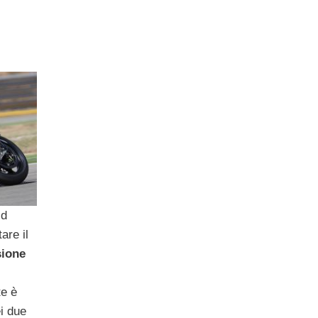
e
ld
are il
ione
te è
ei due