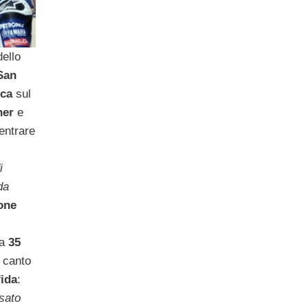
dello
San
ica
sul
ner
e
entrare
i
da
one
 a
35
l canto
fida
:
sato