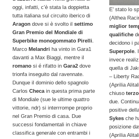
oggi, infatti, c’è stata la doppietta
E’ stato lo 
tutta italiana sul circuito iberico di
(Althea Racin
Aragon
dove si è svolto il
settimo
miglior tem
Gran Premio del Mondiale di
qualifiche
d
Superbike
monogommato Pirelli
.
decidono i pa
Marco
Melandri
ha vinto in Gara1
Superpole
. 
davanti a Max Biaggi, mentre il
invece reali
romano
si é rifatto in
Gara2
dove
quella di Ja
trionfa inseguito dal ravennate.
– Liberty R
Dunque il dominio dello spagnolo
(Aprilia Alit
Carlos
Checa
in questa prima parte
chiuso
terz
di Mondiale (sue le ultime quattro
due. Continu
vittorie, ndr) si interrrompe proprio
positive dell
nel Gran Premio di casa. Due
Sykes
che h
successi fondamentali in chiave
posizione da
classifica generale con entrambi i
(Aprilia Alit