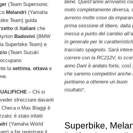
bene. Quest’anno arriviamo co
ger
(Team Supersonic
moto completamente diversa, 
rco
Melandri
(Yamaha
avremo molte cose da imparare
bike Team) guida
prima sessione di libere, dalla 
rzetto
di
italiani
che
messa a punto del cambio all’a
Ayrton
Badovini
(BMW
in generale per le caratteristic
lia Superbike Team) e
tracciato spagnolo. Sarà inter
zio
(Team Suzuki
correre con la RC212V, lo sco
e occupano
anno Dani è andato forte, così
nte la
settima
,
ottava
e
che saremo competitivi anche 
one.
puntiamo a ottenere un buon
risultato
“.
QUALIFICHE
– Chi si
 veder sfrecciare davanti
os Checa o Max Biaggi è
zato: é stato infatti
Superbike, Melan
dri
(Yamaha World
m) a far registrare il