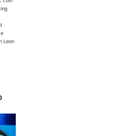
, così
ing
d
 e
n Leon
o