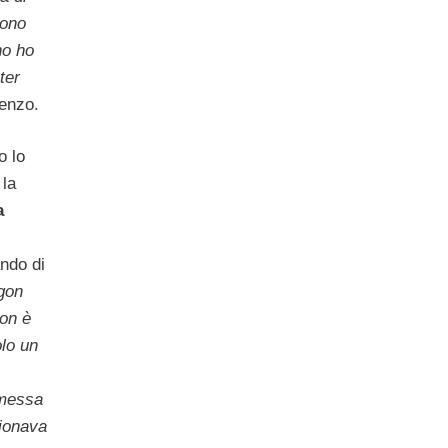
ono
no ho
ter
renzo.
o lo
la
a
ndo di
agon
non è
lo un
 messa
zionava