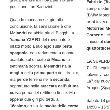
ghiaia mentre è in lotta per l’ottava
Fabrizio
(Te
posizione con Badovini.
sempre otti
(BMW Motorr
Quando mancano sei giri alla
crisi
invece 
conclusione, la sensazione è che
Motorrad M
Melandri
ne abbia più di Biaggi. La
Corser
e Le
Yamaha YZF R1
del ravennate è
chiuso al
do
infatti molto a suo agio sulla
pista
quattordice
spagnola
, contrariamente a quanto
acaduto sul circuito di
Misano
la
LA SUPERBI
settimana scorsa.
Melandri
ha la
7
– Di seguit
meglio
nella
prima parte
del circuito,
televisivi co
ma
perde
terreno nella
seconda
,
La7 dal nuov
soprattutto nella
staccata
dell’ultima
Aragón (Spa
curva
prima del rettilineo finale. Ma
appena due giri più tardi, al
Sabato 18 gi
16esimo
,arriva la
svolta
della
corsa
14:50 – 15:5