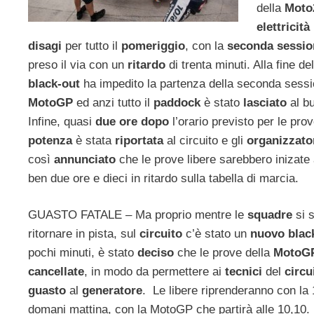
della
Moto
elettricità
disagi
per tutto il
pomeriggio
, con la
seconda sessio
preso il via con un
ritardo
di trenta minuti. Alla fine d
black-out
ha impedito la partenza della seconda sessio
MotoGP
ed anzi tutto il
paddock
è stato
lasciato
al b
Infine, quasi
due ore dopo
l’orario previsto per le pro
potenza
è stata
riportata
al circuito e gli
organizzato
così
annunciato
che le prove libere sarebbero inizate
ben due ore e dieci in ritardo sulla tabella di marcia.
GUASTO FATALE – Ma proprio mentre le
squadre
si 
ritornare in pista, sul
circuito
c’è stato un
nuovo blac
pochi minuti, è stato
deciso
che le prove della
MotoG
cancellate
, in modo da permettere ai
tecnici
del
circu
guasto
al
generatore
. Le libere riprenderanno con la 1
domani mattina, con la MotoGP che partirà alle 10,10.