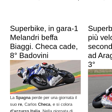
Superbike, in gara-1
Superb
Melandri beffa
più vel
Biaggi. Checa cade,
second
8° Badovini
ad Ara
3°
La
Spagna
perde per una giornata il
suo
re
, Carlos
Checa
, e si colora
d’azzurro Italia
. Nella giornata di