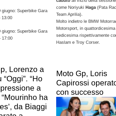
caduto
all’inizio della sessione
come Noriyuki
Haga
(Pata Rac
 giugno: Superbike Gara
Team Aprilia).
– 13:00
Molto indietro le BMW Motorra
Motorsport, in quattordicesima
 giugno: Superbike Gara
sedicesima rispettivamente co
– 17:00
Haslam e Troy Corser.
p, Lorenzo a
Moto Gp, Loris
u “Oggi”. “Ho
Capirossi operat
pressione a
con successo
. “Mourinho ha
nes’, da Biaggi
arato a