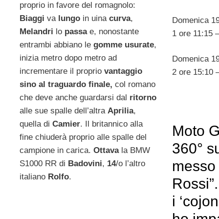
proprio in favore del romagnolo:
Biaggi
va
lungo
in uina
curva
,
Domenica 19
Melandri
lo
passa
e, nonostante
1 ore 11:15 
entrambi abbiano le
gomme usurate
,
inizia metro dopo metro ad
Domenica 19
incrementare il proprio
vantaggio
2 ore 15:10 
sino al traguardo finale,
col romano
che deve anche guardarsi dal
ritorno
alle sue spalle dell’altra
Aprilia
,
quella di
Camier
. Il britannico alla
Moto G
fine chiuderà proprio alle spalle del
360° s
campione in carica.
Ottava
la BMW
messo 
S1000 RR di
Badovini
,
14
/o l’altro
italiano
Rolfo
.
Rossi”
i ‘cojo
ho imp