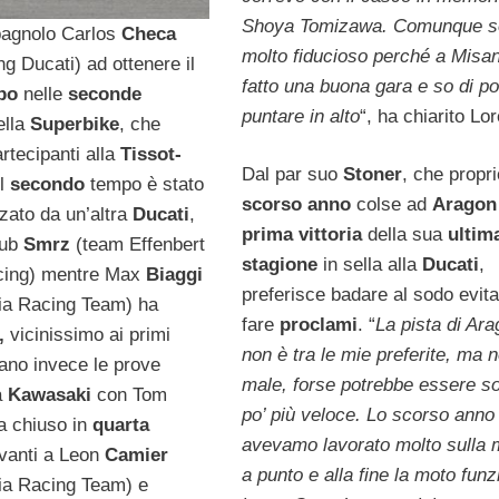
Shoya Tomizawa. Comunque s
spagnolo Carlos
Checa
molto fiducioso perché a Misa
g Ducati) ad ottenere il
fatto una buona gara e so di po
po
nelle
seconde
puntare in alto
“, ha chiarito Lo
ella
Superbike
, che
rtecipanti alla
Tissot-
Dal par suo
Stoner
, che propri
Il
secondo
tempo è stato
scorso
anno
colse ad
Aragon
zzato da un’altra
Ducati
,
prima
vittoria
della sua
ultim
kub
Smrz
(team Effenbert
stagione
in sella alla
Ducati
,
acing) mentre Max
Biaggi
preferisce badare al sodo evita
alia Racing Team) ha
fare
proclami
. “
La pista di Ar
o,
vicinissimo ai primi
non è tra le mie preferite, ma 
ano invece le prove
male, forse potrebbe essere so
a
Kawasaki
con Tom
po’ più veloce. Lo scorso anno
a chiuso in
quarta
avevamo lavorato molto sulla
vanti a Leon
Camier
a punto e alla fine la moto fun
alia Racing Team) e