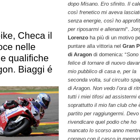
dopo Misano. Ero sfinito. Il ca
così frenetico mi aveva lasciat
senza energie, così ho approfit
per riposarmi e allenarmi
“. Jor
ike, Checa il
Lorenzo
ha più di un motivo p
oce nelle
puntare alla vittoria nel
Gran P
di Aragon
di domenica: “
Sono 
e qualifiche
felice di tornare di nuovo davan
gon. Biaggi é
mio pubblico di casa e, per la
seconda volta, sul circuito spa
di Aragon. Non vedo l’ora di rit
tutti i miei tifosi ad assistermi 
soprattutto il mio fan club che 
partito per raggiungermi. Devo
rivendicare quel podio che ho
mancato lo scorso anno mentr
correvo con il casco in memori