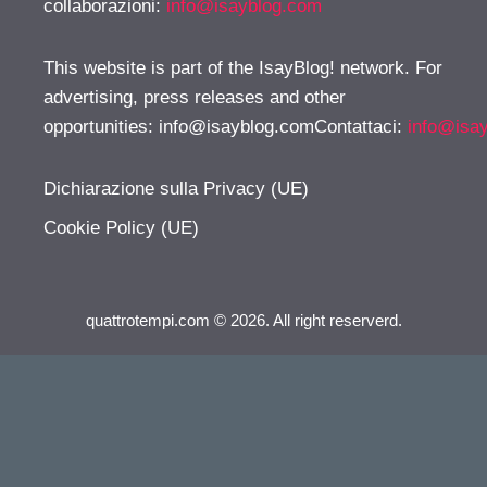
collaborazioni:
info@isayblog.com
This website is part of the IsayBlog! network. For
advertising, press releases and other
opportunities:
info@isayblog.comContattaci
:
info@isa
Dichiarazione sulla Privacy (UE)
Cookie Policy (UE)
quattrotempi.com © 2026. All right reserverd.