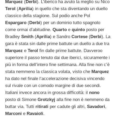
Marquez
(
Derbi
). L’iberico ha avuto la meglio su Nico
Terol
(
Aprilia
) in quello che sta diventando un duello
classico della stagione. Sul podio anche Pol
Espargaro
(
Derbi
) per un dominio tutto spagnolo
come ormai d’abitudine.
Quarto
e
quinto
posto per
Bradley
Smith
(
Aprilia
) e Sandro
Cortese
(
Derbi
). La
gara è stata sin dalle prime battute un duello a due tra
Marquez
e
Terol
fin dalle prime battute. Davveroo
superiore il passo tenuto dai due iberici, sicuramente i
più in forma dell’intero fine settimana. Alla fine non c’è
stata nemmeno la classica volata, visto che
Marquez
ha dato nel finale l’accelerazione decisiva vincendo
sul rivale con un comodo margine di due secondi.
Italiani invece ancora in grossa difficoltà: il
nono
posto di Simone
Grotzkyj
alla fine non è nemmeno da
buttar via. Tutti
ritirati
per cadute gli altri,
Savadori
,
Marconi
e
Ravaioli
.