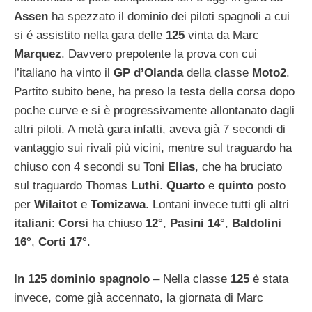
Assen
ha spezzato il dominio dei piloti spagnoli a cui
si é assistito nella gara delle
125
vinta da Marc
Marquez
. Davvero prepotente la prova con cui
l’italiano ha vinto il
GP d’Olanda
della classe
Moto2
.
Partito subito bene, ha preso la testa della corsa dopo
poche curve e si è progressivamente allontanato dagli
altri piloti. A metà gara infatti, aveva già 7 secondi di
vantaggio sui rivali più vicini, mentre sul traguardo ha
chiuso con 4 secondi su Toni
Elias
, che ha bruciato
sul traguardo Thomas
Luthi
.
Quarto
e
quinto
posto
per
Wilaitot
e
Tomizawa
. Lontani invece tutti gli altri
italiani
:
Corsi
ha chiuso
12°
,
Pasini
14°
,
Baldolini
16°
,
Corti
17°
.
In 125 dominio spagnolo
– Nella classe
125
è stata
invece, come già accennato, la giornata di Marc