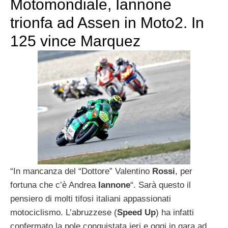
Motomondiale, Iannone
trionfa ad Assen in Moto2. In
125 vince Marquez
“In mancanza del “Dottore” Valentino
Rossi
, per
fortuna che c’è Andrea
Iannone
“. Sarà questo il
pensiero di molti tifosi italiani appassionati
motociclismo. L’abruzzese (
Speed
Up
) ha infatti
confermato la pole conquistata ieri e oggi in gara ad