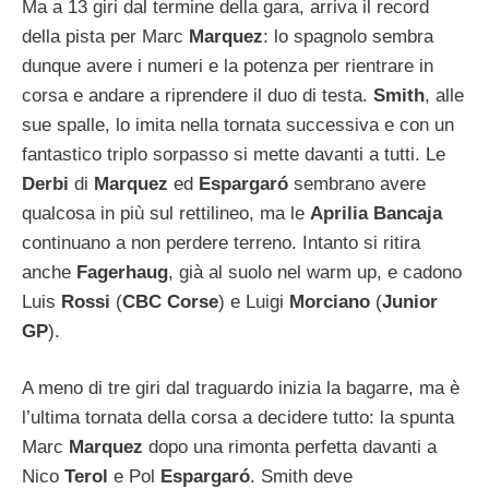
Ma a 13 giri dal termine della gara, arriva il record
della pista per Marc
Marquez
: lo spagnolo sembra
dunque avere i numeri e la potenza per rientrare in
corsa e andare a riprendere il duo di testa.
Smith
, alle
sue spalle, lo imita nella tornata successiva e con un
fantastico triplo sorpasso si mette davanti a tutti. Le
Derbi
di
Marquez
ed
Espargaró
sembrano avere
qualcosa in più sul rettilineo, ma le
Aprilia Bancaja
continuano a non perdere terreno. Intanto si ritira
anche
Fagerhaug
, già al suolo nel warm up, e cadono
Luis
Rossi
(
CBC Corse
) e Luigi
Morciano
(
Junior
GP
).
A meno di tre giri dal traguardo inizia la bagarre, ma è
l’ultima tornata della corsa a decidere tutto: la spunta
Marc
Marquez
dopo una rimonta perfetta davanti a
Nico
Terol
e Pol
Espargaró
. Smith deve