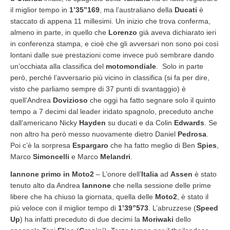
il miglior tempo in
1’35”169
, ma l’australiano della
Ducati
è
staccato di appena 11 millesimi. Un inizio che trova conferma,
almeno in parte, in quello che
Lorenzo
già aveva dichiarato ieri
in conferenza stampa, e cioè che gli avversari non sono poi così
lontani dalle sue prestazioni come invece può sembrare dando
un’occhiata alla classifica del
motomondiale
. Solo in parte
però, perché l’avversario più vicino in classifica (si fa per dire,
visto che parliamo sempre di 37 punti di svantaggio) è
quell’Andrea
Dovizioso
che oggi ha fatto segnare solo il quinto
tempo a 7 decimi dal leader iridato spagnolo, preceduto anche
dall’americano Nicky
Hayden
su ducati e da Colin
Edwards
. Se
non altro ha però messo nuovamente dietro Daniel
Pedrosa
.
Poi c’è la sorpresa
Espargaro
che ha fatto meglio di Ben
Spies
,
Marco
Simoncelli
e Marco
Melandri
.
Iannone primo in Moto2
– L’onore dell’
Italia
ad
Assen
è stato
tenuto alto da Andrea
Iannone
che nella sessione delle prime
libere che ha chiuso la giornata, quella delle
Moto2
, è stato il
più veloce con il miglior tempo di
1’39”573
. L’abruzzese (
Speed
Up
) ha infatti preceduto di due decimi la
Moriwaki
dello