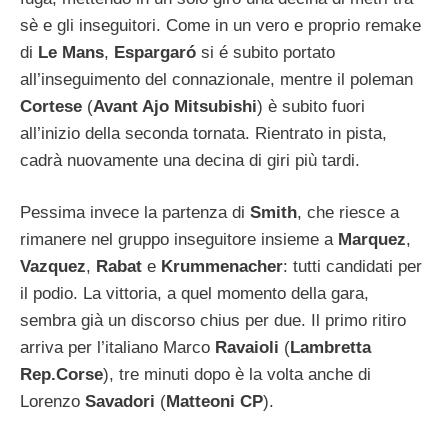
sè e gli inseguitori. Come in un vero e proprio remake
di
Le Mans
,
Espargaró
si é subito portato
all’inseguimento del connazionale, mentre il poleman
Cortese
(
Avant Ajo Mitsubishi
) è subito fuori
all’inizio della seconda tornata. Rientrato in pista,
cadrà nuovamente una decina di giri più tardi.
Pessima invece la partenza di
Smith
, che riesce a
rimanere nel gruppo inseguitore insieme a
Marquez
,
Vazquez
,
Rabat
e
Krummenacher
: tutti candidati per
il podio. La vittoria, a quel momento della gara,
sembra già un discorso chius per due. Il primo ritiro
arriva per l’italiano Marco
Ravaioli
(
Lambretta
Rep.Corse
), tre minuti dopo è la volta anche di
Lorenzo
Savadori
(
Matteoni CP
).