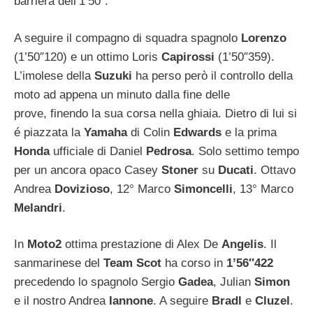
barriera dell’1’50”.
A seguire il compagno di squadra spagnolo
Lorenzo
(1’50″120) e un ottimo Loris
Capirossi
(1’50″359).
L’imolese della
Suzuki
ha perso però il controllo della
moto ad appena un minuto dalla fine delle
prove, finendo la sua corsa nella ghiaia. Dietro di lui si
é piazzata la
Yamaha
di Colin
Edwards
e la prima
Honda
ufficiale di Daniel
Pedrosa
. Solo settimo tempo
per un ancora opaco Casey
Stoner
su
Ducati
. Ottavo
Andrea
Dovizioso
, 12° Marco
Simoncelli
, 13° Marco
Melandri
.
In
Moto2
ottima prestazione di Alex De
Angelis
. Il
sanmarinese del
Team Scot
ha corso in
1’56″422
precedendo lo spagnolo Sergio
Gadea
, Julian
Simon
e il nostro Andrea
Iannone
. A seguire
Bradl
e
Cluzel
.