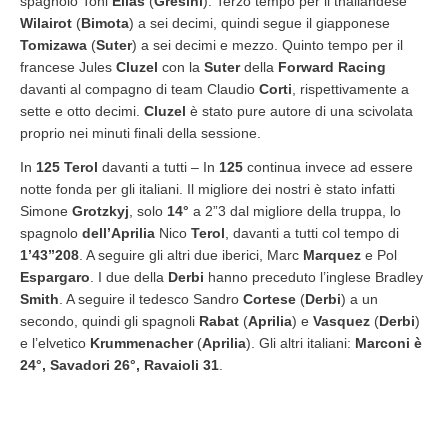
spagnolo Toni
Elias
(
Gresini
). Terzo tempo per il thailandese
Wilairot
(
Bimota
) a sei decimi, quindi segue il giapponese
Tomizawa
(
Suter
) a sei decimi e mezzo. Quinto tempo per il
francese Jules
Cluzel
con la
Suter
della
Forward Racing
davanti al compagno di team Claudio
Corti
, rispettivamente a
sette e otto decimi.
Cluzel
è stato pure autore di una scivolata
proprio nei minuti finali della sessione.
In
125
Terol
davanti a tutti – In
125
continua invece ad essere
notte fonda per gli italiani. Il migliore dei nostri è stato infatti
Simone
Grotzkyj
, solo
14
°
a 2”3 dal migliore della truppa, lo
spagnolo
dell’Aprilia
Nico
Terol
, davanti a tutti col tempo di
1’43”208
. A seguire gli altri due iberici, Marc
Marquez
e Pol
Espargaro
. I due della
Derbi
hanno preceduto l’inglese Bradley
Smith
. A seguire il tedesco Sandro
Cortese
(
Derbi
) a un
secondo, quindi gli spagnoli
Rabat
(
Aprilia
) e
Vasquez
(
Derbi
)
e l’elvetico
Krummenacher
(
Aprilia
). Gli altri italiani:
Marconi è
24°, Savadori 26°, Ravaioli 31
.