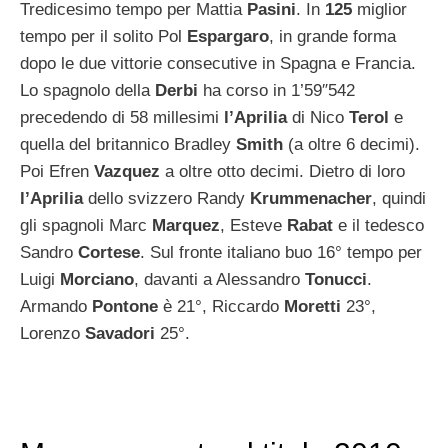
Tredicesimo tempo per Mattia
Pasini
. In
125
miglior
tempo per il solito Pol
Espargaro
, in grande forma
dopo le due vittorie consecutive in Spagna e Francia.
Lo spagnolo della
Derbi
ha corso in 1’59″542
precedendo di 58 millesimi
l’Aprilia
di Nico
Terol
e
quella del britannico Bradley
Smith
(a oltre 6 decimi).
Poi Efren
Vazquez
a oltre otto decimi. Dietro di loro
l’Aprilia
dello svizzero Randy
Krummenacher
, quindi
gli spagnoli Marc
Marquez
, Esteve
Rabat
e il tedesco
Sandro
Cortese
. Sul fronte italiano buo 16° tempo per
Luigi
Morciano
, davanti a Alessandro
Tonucci
.
Armando
Pontone
è 21°, Riccardo
Moretti
23°,
Lorenzo
Savadori
25°.