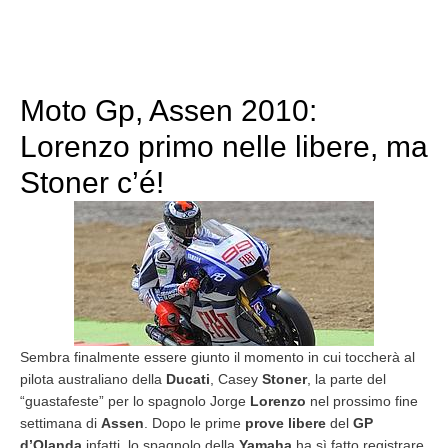
Moto Gp, Assen 2010:
Lorenzo primo nelle libere, ma
Stoner c’é!
Sembra finalmente essere giunto il momento in cui toccherà al
pilota australiano della
Ducati
, Casey
Stoner
, la parte del
“guastafeste” per lo spagnolo Jorge
Lorenzo
nel prossimo fine
settimana di
Assen
. Dopo le prime
prove libere
del
GP
d’Olanda
infatti, lo spagnolo della
Yamaha
ha sì fatto registrare