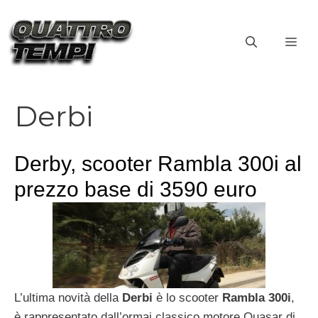
Vai
al
ME
contenuto
Derbi
Derby, scooter Rambla 300i al
prezzo base di 3590 euro
L’ultima novità della
Derbi
è lo scooter
Rambla 300i
,
è rappresentato dall’ormai classico motore Quasar di