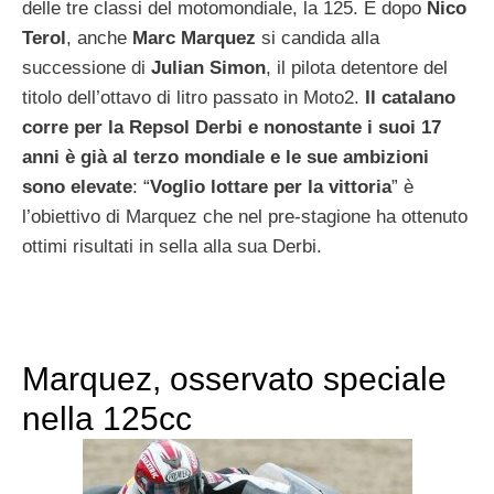
delle tre classi del motomondiale, la 125. E dopo
Nico
Terol
, anche
Marc
Marquez
si candida alla
successione di
Julian
Simon
, il pilota detentore del
titolo dell’ottavo di litro passato in Moto2.
Il catalano
corre per la Repsol Derbi e nonostante i suoi 17
anni è già al terzo mondiale e le sue ambizioni
sono elevate
: “
Voglio lottare per la vittoria
” è
l’obiettivo di Marquez che nel pre-stagione ha ottenuto
ottimi risultati in sella alla sua Derbi.
Marquez, osservato speciale
nella 125cc