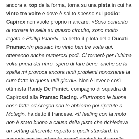
ancora al
top
della forma, torna su una
pista
in cui ha
vinto tre volte
e dove è salito spesso sul
podio:
Capirex
non vuole proprio mancare.
«Sono contento
di tornare in sella su questo circuito, sono molto
legato a Phillip Island»
, ha detto il pilota della
Ducati
Pramac
.
«In passato ho vinto ben tre volte qui,
ottenendo anche numerosi podi. Ci tornerò per l’ultima
volta prima del ritiro, spero di fare bene, anche se la
spalla mi provoca ancora tanti problemi nonostante la
cure fatte in questi utili giorni».
Non è invece così
ottimista Randy
De Puniet
, compagno di squadra di
Capirossi alla
Pramac Racing
.
«Purtroppo le buone
cose fatte ad Aragon non le abbiamo poi ripetute a
Motegi»
, ha detto il francese.
«Il feeling con la moto
non è stato buono a causa della pista che richiedeva
un setting differente rispetto a quelli standard. In