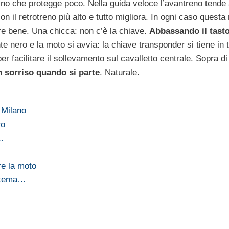
lino che protegge poco. Nella guida veloce l’avantreno tende
con il retrotreno più alto e tutto migliora. In ogni caso questa
nare bene. Una chicca: non c’è la chiave.
Abbassando il tast
te nero e la moto si avvia: la chiave transponder si tiene in 
r facilitare il sollevamento sul cavalletto centrale. Sopra di
n sorriso quando si parte
. Naturale.
 Milano
ro
a…
re la moto
istema…