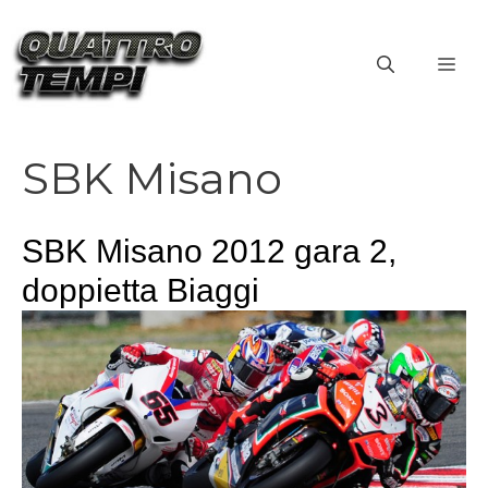
Vai
al
ME
contenuto
SBK Misano
SBK Misano 2012 gara 2,
doppietta Biaggi