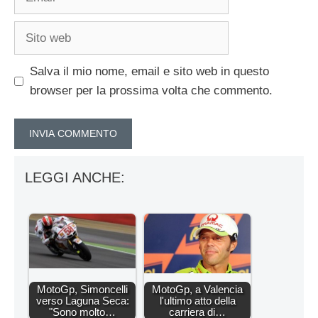
Sito
web
Salva il mio nome, email e sito web in questo
browser per la prossima volta che commento.
LEGGI ANCHE:
MotoGp, Simoncelli
MotoGp, a Valencia
verso Laguna Seca:
l'ultimo atto della
"Sono molto…
carriera di…