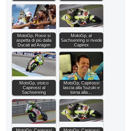
MotoGp, Rossi si
MotoGp, al
aspetta di più dalla
Sachsenring si rivede
Ducati ad Aragon
Capirex
MotoGp, stoico
MotoGp, Capirossi
Capirossi al
lascia alla Suzuki e
Sachsenring
torna alla…
MotoGp, Capirossi
MotoGp, Capirossi