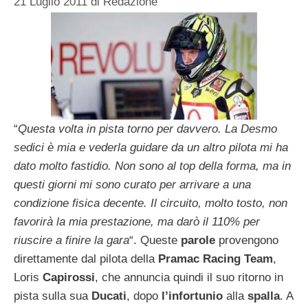
21 Luglio 2011
di
Redazione
“
Questa volta in pista torno per davvero. La Desmo
sedici è mia e vederla guidare da un altro pilota mi ha
dato molto fastidio. Non sono al top della forma, ma in
questi giorni mi sono curato per arrivare a
una
condizione fisica decente. Il circuito, molto tosto, non
favorirà la mia prestazione, ma darò il 110% per
riuscire a finire la gara
“. Queste
parole
provengono
direttamente dal pilota della
Pramac Racing Team
,
Loris
Capirossi
, che annuncia quindi il suo ritorno in
pista sulla sua
Ducati
, dopo
l’infortunio
alla
spalla
. A