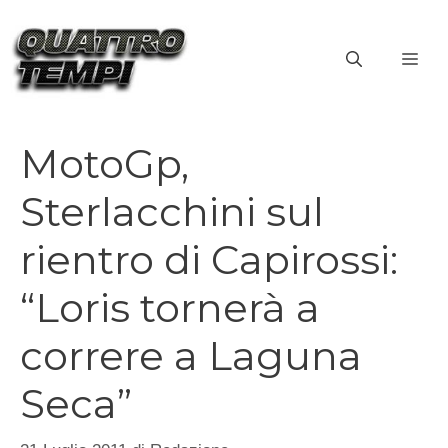
Vai
al
ME
contenuto
MotoGp,
Sterlacchini sul
rientro di Capirossi:
“Loris tornerà a
correre a Laguna
Seca”