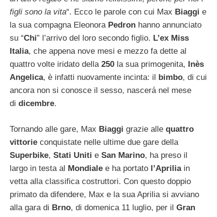
figli sono la vita
“. Ecco le parole con cui Max
Biaggi
e
la sua compagna Eleonora
Pedron
hanno annunciato
su “
Chi
” l’arrivo del loro secondo figlio.
L’ex Miss
Italia
, che appena nove mesi e mezzo fa dette al
quattro volte iridato della
250
la sua primogenita,
Inès
Angelica
, è infatti nuovamente incinta: il
bimbo
, di cui
ancora non si conosce il sesso, nascerá nel mese
di
dicembre
.
Tornando alle gare, Max
Biaggi
grazie alle
quattro
vittorie
conquistate nelle ultime due gare della
Superbike
,
Stati Uniti
e
San Marino
, ha preso il
largo in testa al
Mondiale
e ha portato
l’Aprilia
in
vetta alla classifica costruttori. Con questo doppio
primato da difendere, Max e la sua Aprilia si avviano
alla gara di
Brno
, di domenica 11 luglio, per il
Gran