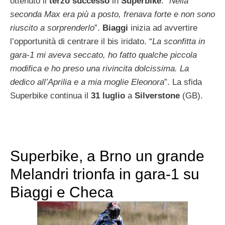
ottenuto il
terzo successo
in
Superbike
. “
Nella
seconda Max era più a posto, frenava forte e non sono
riuscito a sorprenderlo
”.
Biaggi
inizia ad avvertire
l’opportunità di centrare il bis iridato. “
La sconfitta in
gara-1 mi aveva seccato, ho fatto qualche piccola
modifica e ho preso una rivincita dolcissima. La
dedico all’Aprilia e a mia moglie Eleonora
”. La sfida
Superbike continua il
31 luglio
a
Silverstone
(GB).
Superbike, a Brno un grande
Melandri trionfa in gara-1 su
Biaggi e Checa