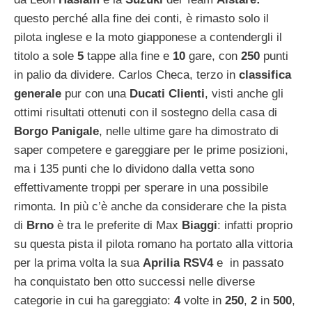
questo perché alla fine dei conti, è rimasto solo il
pilota inglese e la moto giapponese a contendergli il
titolo a sole
5
tappe alla fine e
10
gare, con
250
punti
in palio da dividere. Carlos Checa, terzo in
classifica
generale
pur con una
Ducati Clienti
, visti anche gli
ottimi risultati ottenuti con il sostegno della casa di
Borgo Panigale
, nelle ultime gare ha dimostrato di
saper competere e gareggiare per le prime posizioni,
ma i 135 punti che lo dividono dalla vetta sono
effettivamente troppi per sperare in una possibile
rimonta. In più c’è anche da considerare che la pista
di
Brno
è tra le preferite di Max
Biaggi
: infatti proprio
su questa pista il pilota romano ha portato alla vittoria
per la prima volta la sua
Aprilia RSV4
e in passato
ha conquistato ben otto successi nelle diverse
categorie in cui ha gareggiato:
4
volte in
250
,
2
in
500
,