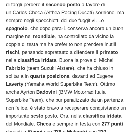
di fargli perdere il
secondo
posto
a favore di
un Carlos Checa (Althea Racing Ducati) sornione, ma
sempre negli specchietti dei due fuggitivi. Lo
spagnolo
, che dopo gara-1 conserva ancora un buon
margine nel
mondiale
, ha controllato da vicino la
coppia di testa ma ha preferito non prendere inutili
rischi
, pensando soprattutto a difendere il
primato
nella
classifica iridata
. Buona la prova di Michel
Fabrizio
(team Suzuki Alstare), che ha chiuso in
solitaria in
quarta posizione
, davanti ad Eugene
Laverty
(Yamaha World Superbike Team). Ottimo
anche Ayrton
Badovini
(BMW Motorrad Italia
Superbike Team), che pur penalizzato da un partenza
non felice, é stato bravo a recuperare conquistando un
importante
sesto
posto. Ora, nella
classifica iridata
del Mondiale,
Checa
è sempre in testa con
277 punti
davanti a
Biaggi
con
238
e
Melandri
con
220
.