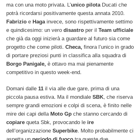
ma con una moto privata. L’
unico pilota
Ducati che
potrà ricordarsi positivamente questa annata 2010.
Fabrizio
e
Haga
invece, sono rispettivamente settimo
e quindicesimo: un vero
disastro
per il
Team ufficiale
che già da oggi inizierà a guardare al futuro sia come
progetto che come piloti.
Checa,
finora l’unico in grado
di portare preziosi punti in classifica alla squadra di
Borgo Panigale,
è ottavo ma mai pienamente
competitivo in questo week-end.
Domani dalle
11
il via alle due gare, prima di una
piccola pausa estiva. Ma il mondiale
SBK
,
che riserva
sempre grandi emozioni e colpi di scena, è finito nelle
mire dei capi della
Moto Gp
che stanno cercando di
copiare
queta Sbk, provocando le
ire
dell’organizzazione
Superbike
. Molto probabilmente ci
aspetta un
periodo di fuoco
tra queste due