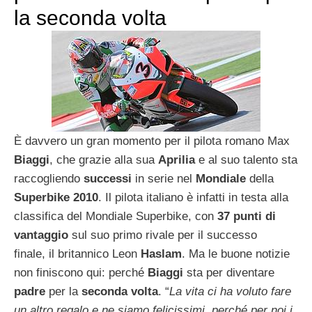
la seconda volta
È davvero un gran momento per il pilota romano Max
Biaggi
, che grazie alla sua
Aprilia
e al suo talento sta
raccogliendo
successi
in serie nel
Mondiale
della
Superbike 2010
. Il pilota italiano è infatti in testa alla
classifica del Mondiale Superbike, con
37 punti di
vantaggio
sul suo primo rivale per il successo
finale, il britannico Leon
Haslam
. Ma le buone notizie
non finiscono qui: perché
Biaggi
sta per diventare
padre
per la
seconda volta
. “
La vita ci ha voluto fare
un altro regalo e ne siamo felicissimi, perché per noi i