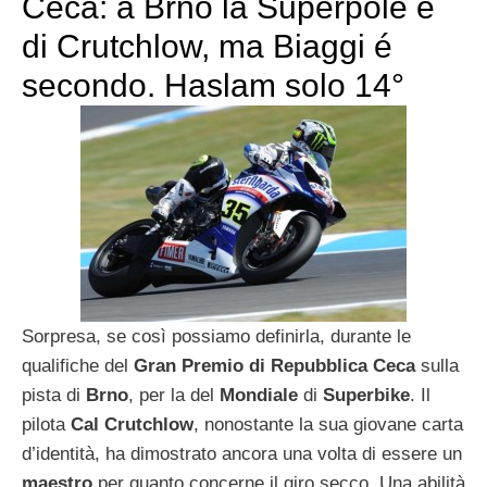
Ceca: a Brno la Superpole é
di Crutchlow, ma Biaggi é
secondo. Haslam solo 14°
Sorpresa, se così possiamo definirla, durante le
qualifiche del
Gran Premio di Repubblica Ceca
sulla
pista di
Brno
, per la del
Mondiale
di
Superbike
. Il
pilota
Cal Crutchlow
, nonostante la sua giovane carta
d’identità, ha dimostrato ancora una volta di essere un
maestro
per quanto concerne il giro secco. Una abilità