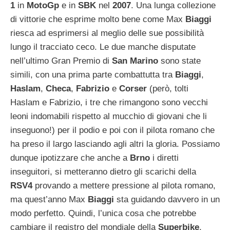
1
in
MotoGp
e in
SBK
nel
2007
. Una lunga collezione
di vittorie che esprime molto bene come Max
Biaggi
riesca ad esprimersi al meglio delle sue possibilità
lungo il tracciato ceco. Le due manche disputate
nell’ultimo Gran Premio di
San Marino
sono state
simili, con una prima parte combattutta tra
Biaggi
,
Haslam
,
Checa
,
Fabrizio
e
Corser
(però, tolti
Haslam e Fabrizio, i tre che rimangono sono vecchi
leoni indomabili rispetto al mucchio di giovani che li
inseguono!) per il podio e poi con il pilota romano che
ha preso il largo lasciando agli altri la gloria. Possiamo
dunque ipotizzare che anche a
Brno
i diretti
inseguitori, si metteranno dietro gli scarichi della
RSV4
provando a mettere pressione al pilota romano,
ma quest’anno Max
Biaggi
sta guidando davvero in un
modo perfetto. Quindi, l’unica cosa che potrebbe
cambiare il registro del mondiale della
Superbike
,