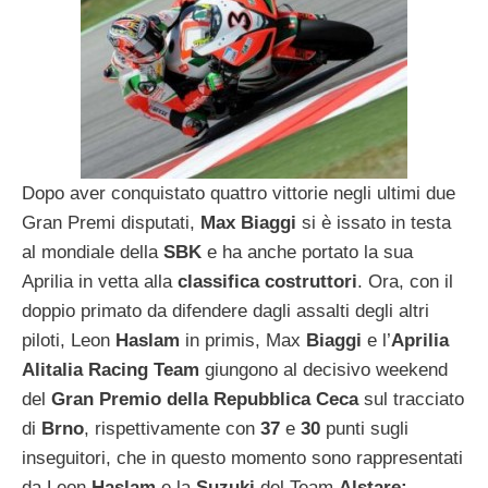
Dopo aver conquistato quattro vittorie negli ultimi due
Gran Premi disputati,
Max Biaggi
si è issato in testa
al mondiale della
SBK
e ha anche portato la sua
Aprilia in vetta alla
classifica costruttori
. Ora, con il
doppio primato da difendere dagli assalti degli altri
piloti, Leon
Haslam
in primis, Max
Biaggi
e l’
Aprilia
Alitalia Racing Team
giungono al decisivo weekend
del
Gran Premio della Repubblica Ceca
sul tracciato
di
Brno
, rispettivamente con
37
e
30
punti sugli
inseguitori, che in questo momento sono rappresentati
da Leon
Haslam
e la
Suzuki
del Team
Alstare: