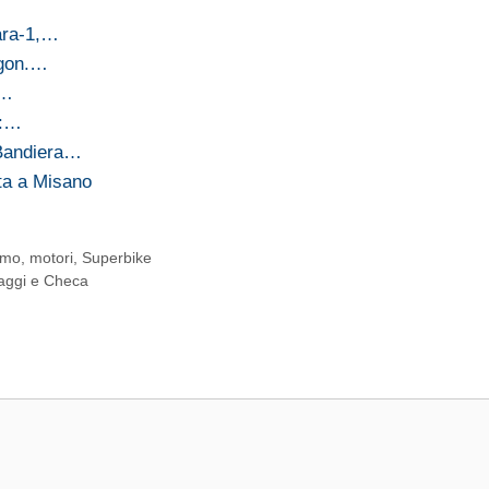
ara-1,…
agon.…
n…
y:…
 Bandiera…
ta a Misano
smo
,
motori
,
Superbike
iaggi e Checa