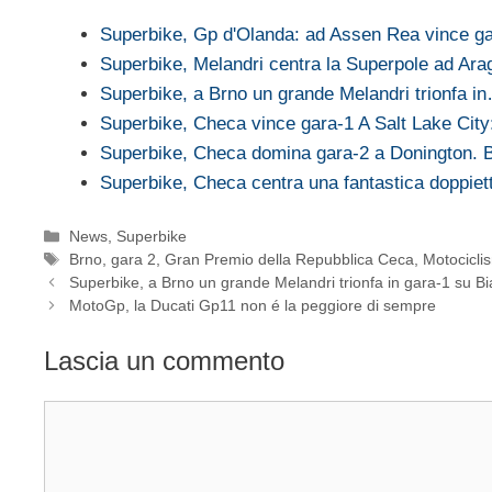
Superbike, Gp d'Olanda: ad Assen Rea vince g
Superbike, Melandri centra la Superpole ad Ar
Superbike, a Brno un grande Melandri trionfa i
Superbike, Checa vince gara-1 A Salt Lake Cit
Superbike, Checa domina gara-2 a Donington.
Superbike, Checa centra una fantastica doppiet
Categorie
News
,
Superbike
Tag
Brno
,
gara 2
,
Gran Premio della Repubblica Ceca
,
Motocicli
Superbike, a Brno un grande Melandri trionfa in gara-1 su B
MotoGp, la Ducati Gp11 non é la peggiore di sempre
Lascia un commento
Commento