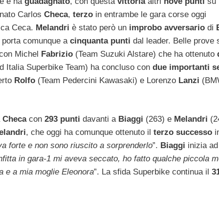
e e ha
guadagnato
, con questa
vittoria
altri
nove punti
su
nato Carlos
Checa
,
terzo
in entrambe le gara corse oggi
ica Ceca.
Melandri
è stato però un
improbo avversario
di
o porta comunque a
cinquanta punti
dal leader. Belle prove
a, con Michel
Fabrizio
(Team Suzuki Alstare) che ha ottenuto
Italia Superbike Team) ha concluso con
due importanti s
berto
Rolfo
(Team Pedercini Kawasaki) e Lorenzo
Lanzi
(BM
a
Checa
con
293 punti
davanti a
Biaggi
(263) e
Melandri
(2
elandri
, che oggi ha comunque ottenuto il
terzo successo
i
a forte e non sono riuscito a sorprenderlo
”.
Biaggi
inizia ad
fitta in gara-1 mi aveva seccato, ho fatto qualche piccola m
lia e a mia moglie Eleonora
”. La sfida Superbike continua il
3