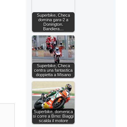
Superbike, Checa
domina gara-2 a
Donington.
Bandiera…
Superbike, Checa
centra una fantastica
doppietta a Misano
Superbike, domenica
si corre a Brno: Biaggi
scalda il motore