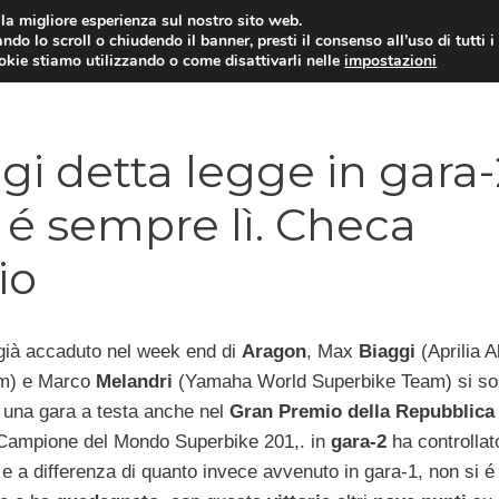
i la migliore esperienza sul nostro sito web.
ndo lo scroll o chiudendo il banner, presti il consenso all’uso di tutti i
ookie stiamo utilizzando o come disattivarli nelle
impostazioni
MOTO NEWS
ACC
i detta legge in gara-
 é sempre lì. Checa
io
ià accaduto nel week end di
Aragon
, Max
Biaggi
(Aprilia Al
am) e Marco
Melandri
(Yamaha World Superbike Team) si so
i una gara a testa anche nel
Gran Premio della Repubblica
l Campione del Mondo Superbike 201,. in
gara-2
ha controllato
e a differenza di quanto invece avvenuto in gara-1, non si é 