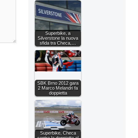
Superbike, a
Silverstone la nuova
sfida tra Checa,…
SBK Brno 2012 gara
2 Marco Melandri fa
doppietta
Superbike, Checa
centra la doppietta al