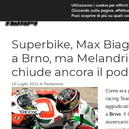
Vai
Utilizziamo i cookie per offrirt
Cliccando sulla pagina, effettua
al
Puoi scoprire di più su quali c
contenuto
Superbike, Max Biagg
a Brno, ma Melandri
chiude ancora il pod
10 Luglio 2011
di
Redazione
Come era g
racing Te
aggiudicat
a
Brno
. I
avversario 