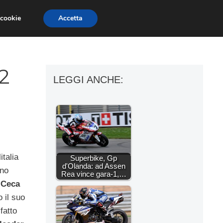
 cookie
Accetta
ESSORI MOTO
MOTO GP
SUPERBIKE
2
LEGGI ANCHE:
italia
Superbike, Gp
d'Olanda: ad Assen
no
Rea vince gara-1,…
 Ceca
 il suo
fatto