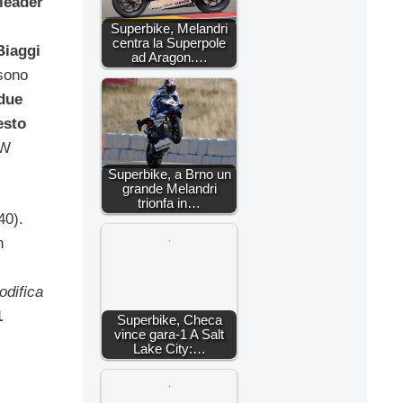
leader
Superbike, Melandri
centra la Superpole
Biaggi
ad Aragon.…
 sono
due
esto
W
Superbike, a Brno un
grande Melandri
trionfa in…
40).
n
odifica
1
Superbike, Checa
vince gara-1 A Salt
Lake City:…