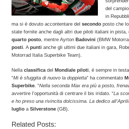
sorprender
del campio
in Repubbl
ma si è dovuto accontentare del
secondo
posto che l
state fornite anche dagli altri due piloti italiani in pist
quarto posto
, mentre Ayrton
Badovini
(BMW Motorrad 
posti
. A
punti
anche gli ultimi due italiani in gara, Ro
Motorrad Italia Superbike Team).
Nella
classifica
del
Mondiale piloti
, é sempre in test
“
Mi è sfuggita di nuovo la doppietta
” ha commentato
M
Superbike
. “
Nella seconda Max era più a posto, frenav
avvertire l’opportunità di centrare il bis iridato. “
La scon
e ho preso una rivincita dolcissima. La dedico all’Apri
luglio
a
Silverstone
(GB).
Related Posts: