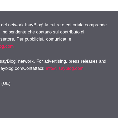
e del network IsayBlog! la cui rete editoriale comprende
e indipendente che contano sul contributo di
 settore. Per pubblicità, comunicati e
log.com
 IsayBlog! network. For advertising, press releases and
sayblog.comContattaci
:
info@isayblog.com
y (UE)