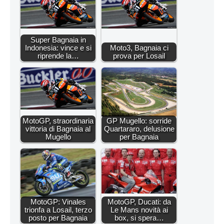
Super Bagnaia in
Indonesia: vince e si
Moto3, Bagnaia ci
riprende la…
prova per Losail
MotoGP, straordinaria
GP Mugello: sorride
vittoria di Bagnaia al
Quartararo, delusione
Mugello
per Bagnaia
MotoGP: Vinales
MotoGP, Ducati: da
trionfa a Losail, terzo
Le Mans novità ai
posto per Bagnaia
box, si spera…