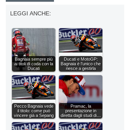
LEGGI ANCHE:
Bagnaia sempre più
Ducati e MotoGP:
ai titoli di coda con la
Bagnaia è l’unico che
Ducati
riesce a gestirla
Pecco Bagnaia vede
Pramac, la
il titolo: come può
presentazione in
vincere già a Sepang
diretta dagli studi di…