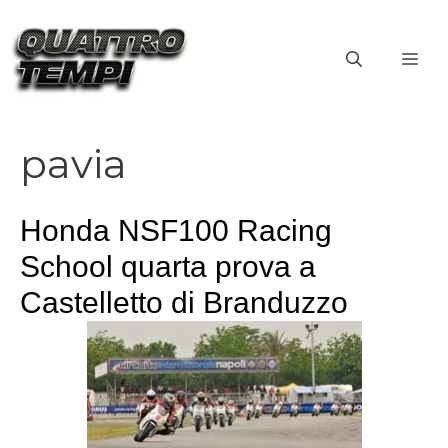
Vai
al
ME
contenuto
pavia
Honda NSF100 Racing
School quarta prova a
Castelletto di Branduzzo