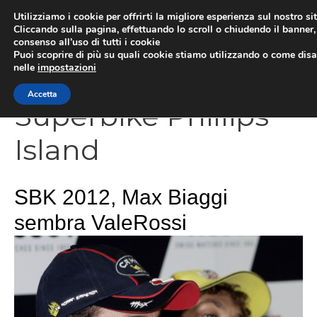
Vai
Utilizziamo i cookie per offrirti la migliore esperienza sul nostro si
al
Cliccando sulla pagina, effettuando lo scroll o chiudendo il banner, 
ME
consenso all’uso di tutti i cookie
contenuto
Puoi scoprire di più su quali cookie stiamo utilizzando o come disat
nelle
impostazioni
Accetta
Superbike Phillips
Island
SBK 2012, Max Biaggi
sembra ValeRossi