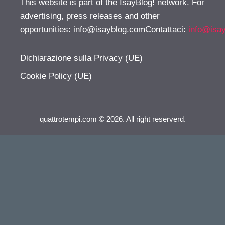
This website is part of the IsayBlog! network. For
advertising, press releases and other
opportunities:
info@isayblog.comContattaci
:
info@isa
Dichiarazione sulla Privacy (UE)
Cookie Policy (UE)
quattrotempi.com © 2026. All right reserverd.