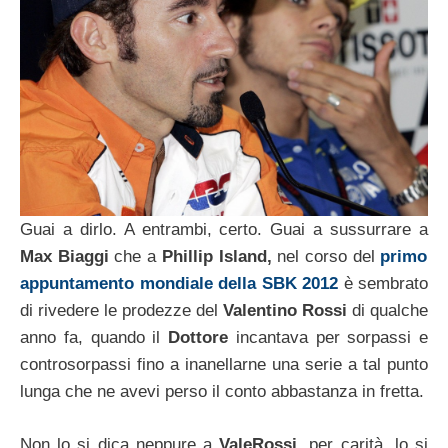
Guai a dirlo. A entrambi, certo. Guai a sussurrare a
Max Biaggi
che a
Phillip Island,
nel corso del
primo
appuntamento mondiale della SBK 2012
è sembrato
di rivedere le prodezze del
Valentino Rossi
di qualche
anno fa, quando il
Dottore
incantava per sorpassi e
controsorpassi fino a inanellarne una serie a tal punto
lunga che ne avevi perso il conto abbastanza in fretta.
Non lo si dica neppure a
ValeRossi
, per carità, lo si