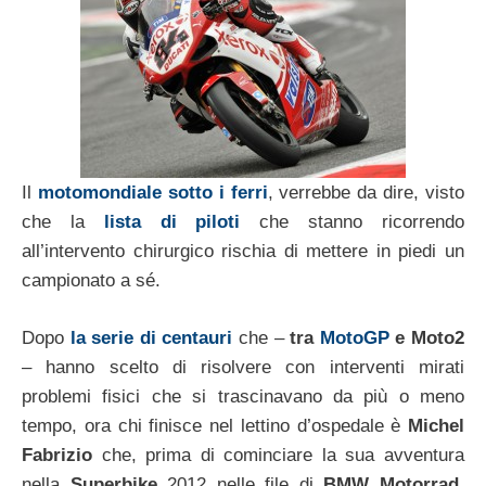
Il
motomondiale sotto i ferri
, verrebbe da dire, visto
che la
lista di piloti
che stanno ricorrendo
all’intervento chirurgico rischia di mettere in piedi un
campionato a sé.
Dopo
la serie di centauri
che –
tra
MotoGP
e Moto2
– hanno scelto di risolvere con interventi mirati
problemi fisici che si trascinavano da più o meno
tempo, ora chi finisce nel lettino d’ospedale è
Michel
Fabrizio
che, prima di cominciare la sua avventura
nella
Superbike
2012 nelle file di
BMW Motorrad
,