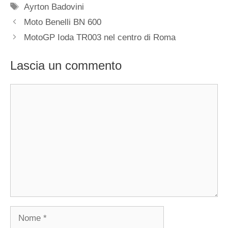
Tag
Ayrton Badovini
Moto Benelli BN 600
MotoGP Ioda TR003 nel centro di Roma
Lascia un commento
Commento
Nome