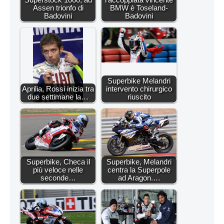
Assen trionfo di
BMW è Toseland-
Badovini
Badovini
Superbike Melandri
Aprilia, Rossi inizia tra
intervento chirurgico
due settimane la…
riuscito
Superbike, Checa il
Superbike, Melandri
più veloce nelle
centra la Superpole
seconde…
ad Aragon.…