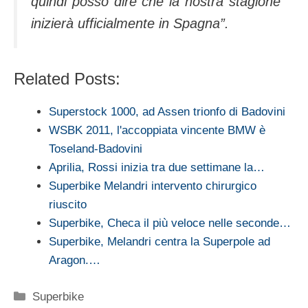
quindi posso dire che la nostra stagione
inizierà ufficialmente in Spagna”.
Related Posts:
Superstock 1000, ad Assen trionfo di Badovini
WSBK 2011, l'accoppiata vincente BMW è
Toseland-Badovini
Aprilia, Rossi inizia tra due settimane la…
Superbike Melandri intervento chirurgico
riuscito
Superbike, Checa il più veloce nelle seconde…
Superbike, Melandri centra la Superpole ad
Aragon.…
Categorie
Superbike