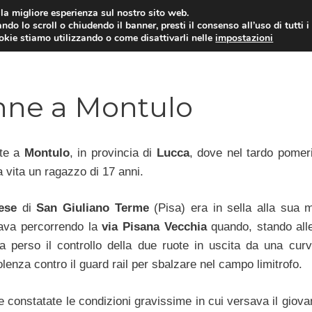
i la migliore esperienza sul nostro sito web.
ndo lo scroll o chiudendo il banner, presti il consenso all’uso di tutti i
ookie stiamo utilizzando o come disattivarli nelle
impostazioni
MOTO NEWS
ACC
nne a Montulo
nte a
Montulo
, in provincia di
Lucca
, dove nel tardo pomeri
a vita un ragazzo di 17 anni.
ese
di
San Giuliano Terme
(Pisa) era in sella alla sua 
ava percorrendo la
via Pisana Vecchia
quando, stando all
ha perso il controllo della due ruote in uscita da una cur
olenza contro il guard rail per sbalzare nel campo limitrofo.
e constatate le condizioni gravissime in cui versava il giov