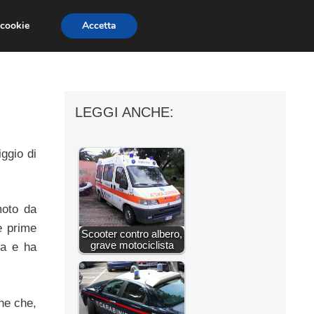
 cookie
Accetta
ESSORI MOTO
MOTO GP
SUPERBIKE
LEGGI ANCHE:
ggio di
moto da
e prime
Scooter contro albero,
grave motociclista
va e ha
ane che,