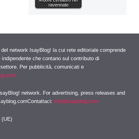
ravennate
e del network IsayBlog! la cui rete editoriale comprende
e indipendente che contano sul contributo di
 settore. Per pubblicità, comunicati e
log.com
 IsayBlog! network. For advertising, press releases and
sayblog.comContattaci
:
info@isayblog.com
y (UE)