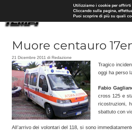
Vai
Utilizziamo i cookie per offrirt
Cliccando sulla pagina, effettua
al
Puoi scoprire di più su quali c
contenuto
Muore centauro 17e
21 Dicembre 2011
di
Redazione
Tragico incide
oggi ha perso l
Fabio Gaglian
cross 125 e st
ricostruzioni, 
sbattuto con vi
All’arrivo dei volontari del 118, si sono immediatament