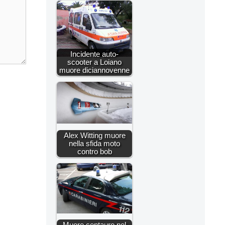
Incidente auto-
scooter a Loiano
muore diciannovenne
Alex Witting muore
nella sfida moto
contro bob
Muore centauro nel