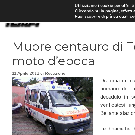
Vai
Utilizziamo i cookie per offrirt
Cliccando sulla pagina, effettua
al
Puoi scoprire di più su quali c
contenuto
Muore centauro di 
moto d’epoca
11 Aprile 2012
di
Redazione
Dramma in mat
primario del r
deceduto in se
verificatosi lu
Bellante stazio
Le dinamiche de