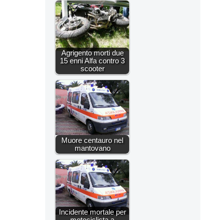
Agrigento morti due
15 enni Alfa contro 3
scooter
Muore centauro nel
mantovano
Incidente mortale per
motociclista a