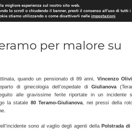
i la migliore esperienza sul nostro sito web.
ndo lo scroll o chiudendo il banner, presti il consenso all’uso di tutti i
ookie stiamo utilizzando o come disattivarli nelle
impostazioni
MOTO NEWS
ACC
Teramo per malore su
tinata, quando un pensionato di 89 anni,
Vincenzo Olivi
eparto di ginecologia dell’ospedale di
Giulianova
(Tera
guito alle gravissime ferite riportate in un incidente s
ngo la statale
80 Teramo-Giulianova
, nei pressi della rot
ne.
ll’incidente sono al vaglio degli agenti della
Polstrada di