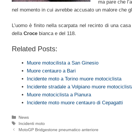
ma pare che l’a
nel momento in cui avrebbe accusato un malore che gli 
L’uomo è finito nella scarpata nel recinto di una casa s
della
Croce
bianca e del 118.
Related Posts:
Muore motocilista a San Ginesio
Muore centauro a Bari
Incidente moto a Torino muore motociclista
Incidente stradale a Volpiano muore motociclist
Muore motociclista a Pianura
Incidente moto muore centauro di Cepagatti
Categorie
News
Tag
Incidenti moto
MotoGP Bridgestone pneumatico anteriore