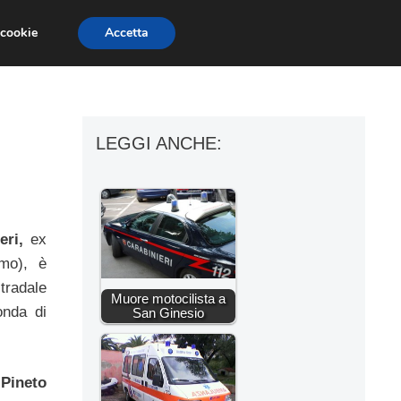
 cookie
Accetta
ESSORI MOTO
MOTO GP
SUPERBIKE
LEGGI ANCHE:
eri,
ex
mo), è
tradale
Muore motocilista a
onda di
San Ginesio
 Pineto