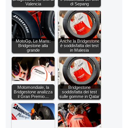
Valencia
di Sepang
MotoGp, Le Mans:
Anche la Bridgestone
Bridgestone alla
è soddisfatta dei test
grande
in Malesia
Motomondiale, la
Bridgestone
Bridgestone analizza
soddisfatta dei test
il Gran Premio…
sulle gomme in Qatar