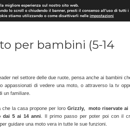
i la migliore esperienza sul nostro sito web.
ndo lo scroll o chiudendo il banner, presti il consenso all’uso di tutti i
ookie stiamo utilizzando o come disattivarli nelle
impostazioni
MOTO NEWS
ACC
to per bambini (5-14
eader nel settore delle due ruote, pensa anche ai bambini che
no appassionati di vedere una moto, o attraverso la tv opp
 un familiare.
a che la casa propone per loro
Grizzly, moto riservate ai
 dai 5 ai 14 anni
. Il primo passo per poter poi con il c
per guidare una moto vera in tutte le sue funzioni.