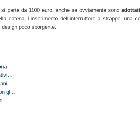
cc si parte da 1100 euro, anche se ovviamente sono
adottati
lla catena, l’inserimento dell’interruttore a strappo, una c
l design poco sporgente.
ria
ntivi…
vani
on gli…
ni