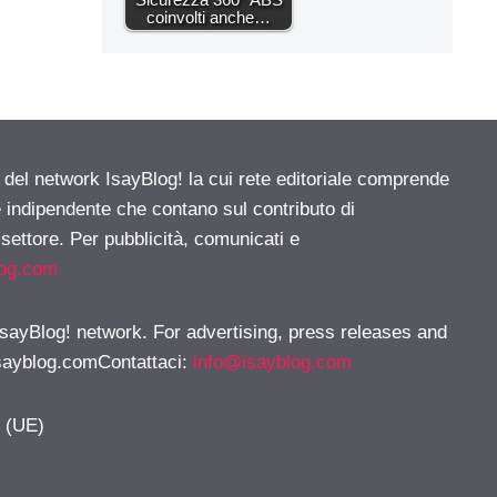
coinvolti anche…
e del network IsayBlog! la cui rete editoriale comprende
e indipendente che contano sul contributo di
 settore. Per pubblicità, comunicati e
log.com
 IsayBlog! network. For advertising, press releases and
sayblog.comContattaci
:
info@isayblog.com
y (UE)