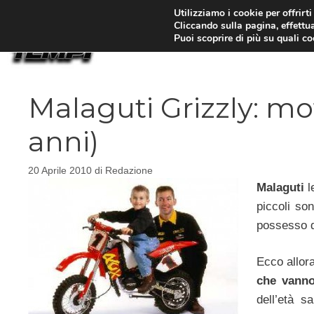
Vai
Utilizziamo i cookie per offrirt
Cliccando sulla pagina, effettua
al
Puoi scoprire di più su quali c
contenuto
Malaguti Grizzly: mo
anni)
20 Aprile 2010
di
Redazione
Malaguti
l
piccoli so
possesso di
Ecco allor
che vanno
dell’età sa