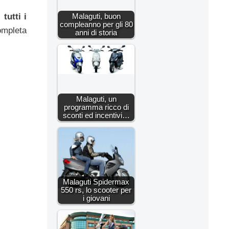
Malaguti, buon
 tutti i
compleanno per gli 80
ompleta
anni di storia
Malaguti, un
programma ricco di
sconti ed incentivi…
Malaguti Spidermax
550 rs, lo scooter per
i giovani