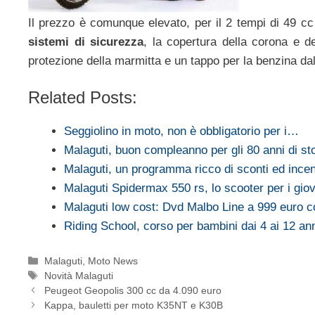
Il prezzo è comunque elevato, per il 2 tempi di 49 
sistemi di sicurezza
, la copertura della corona e de
protezione della marmitta e un tappo per la benzina da
Related Posts:
Seggiolino in moto, non è obbligatorio per i…
Malaguti, buon compleanno per gli 80 anni di sto
Malaguti, un programma ricco di sconti ed ince
Malaguti Spidermax 550 rs, lo scooter per i gio
Malaguti low cost: Dvd Malbo Line a 999 euro c
Riding School, corso per bambini dai 4 ai 12 an
Categorie
Malaguti
,
Moto News
Tag
Novità Malaguti
Peugeot Geopolis 300 cc da 4.090 euro
Kappa, bauletti per moto K35NT e K30B