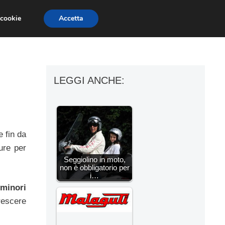
 cookie
Accetta
ESSORI MOTO
MOTO GP
SUPERBIKE
LEGGI ANCHE:
 fin da
ure per
Seggiolino in moto,
non è obbligatorio per
i…
 minori
rescere