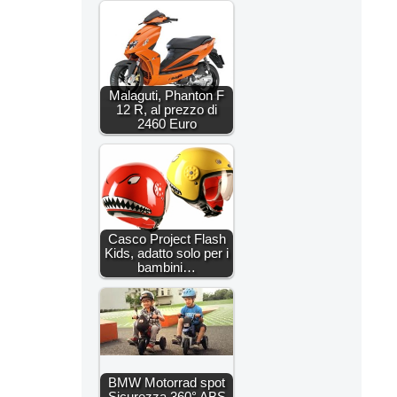
Malaguti, Phanton F
12 R, al prezzo di
2460 Euro
Casco Project Flash
Kids, adatto solo per i
bambini…
BMW Motorrad spot
Sicurezza 360° ABS