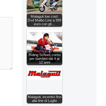
Malaguti low cost:
Dvd Malbo Line a 999
euro con gli…
Riding School, corso
per bambini dai 4 ai
12 anni
Malaguti, incentivi fino
alla fine di Luglio