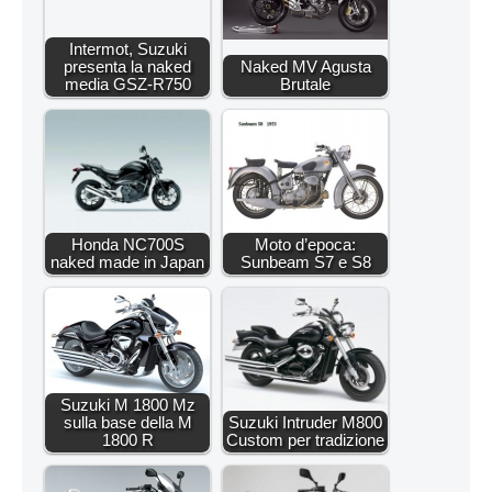
Intermot, Suzuki
presenta la naked
Naked MV Agusta
media GSZ-R750
Brutale
Honda NC700S
Moto d’epoca:
naked made in Japan
Sunbeam S7 e S8
Suzuki M 1800 Mz
sulla base della M
Suzuki Intruder M800
1800 R
Custom per tradizione