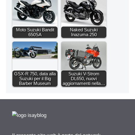
Moto Suzuki Bandit
Naked Suzuki
650SA
Inazuma 250
GSX-R 750, data alla
Suzuki V-Strom
Suzuki per il Big
DL650, nuovi
Barber Museum
aggiornamenti nella…