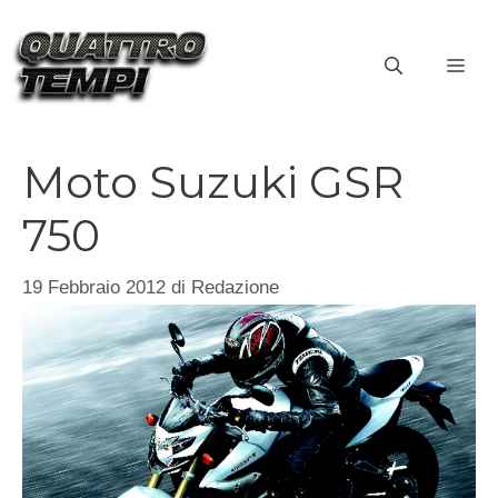
Vai
al
ME
contenuto
Moto Suzuki GSR
750
19 Febbraio 2012
di
Redazione