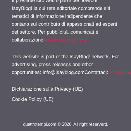
Il presente sito web è parte del network
IsayBlog! la cui rete editoriale comprende siti
tematici di informazione indipendente che
contano sul contributo di appassionati ed esperti
del settore. Per pubblicità, comunicati e
collaborazioni:
info@isayblog.com
This website is part of the IsayBlog! network. For
advertising, press releases and other
opportunities:
info@isayblog.comContattaci
:
info@isa
Dichiarazione sulla Privacy (UE)
Cookie Policy (UE)
quattrotempi.com © 2026. All right reserverd.