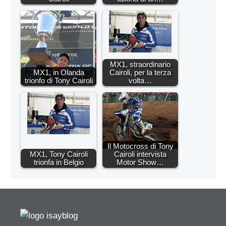
MX1, straordinario
MX1, in Olanda
Cairoli, per la terza
trionfo di Tony Cairoli
volta…
Il Motocross di Tony
MX1, Tony Cairoli
Cairoli intervista
trionfa in Belgio
Motor Show…