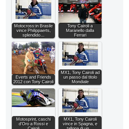
Motocross:in Brasile
Tony Cairoli a
vince Philippaerts,
Maranello dalla
splendido…
Ferrari
MX1, Tony Cairoli ad
Everts and Friends
un passo dal titolo
2012 con Tony Cairoli
Mondiale
Motosprint, caschi
MX1, Tony Cairoli
d'Oro a Rossi e
vince in Spagna, e
Cairoli
tallona di un…