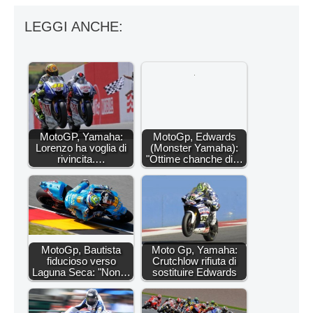
LEGGI ANCHE:
MotoGP, Yamaha:
MotoGp, Edwards
Lorenzo ha voglia di
(Monster Yamaha):
rivincita.…
"Ottime chanche di…
MotoGp, Bautista
Moto Gp, Yamaha:
fiducioso verso
Crutchlow rifiuta di
Laguna Seca: "Non…
sostituire Edwards