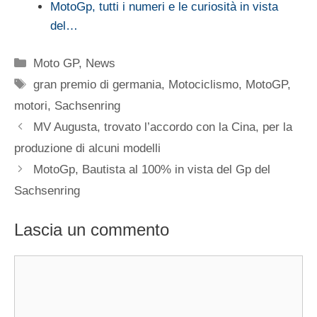
MotoGp, tutti i numeri e le curiosità in vista
del…
Categorie
Moto GP
,
News
Tag
gran premio di germania
,
Motociclismo
,
MotoGP
,
motori
,
Sachsenring
MV Augusta, trovato l’accordo con la Cina, per la
produzione di alcuni modelli
MotoGp, Bautista al 100% in vista del Gp del
Sachsenring
Lascia un commento
Commento