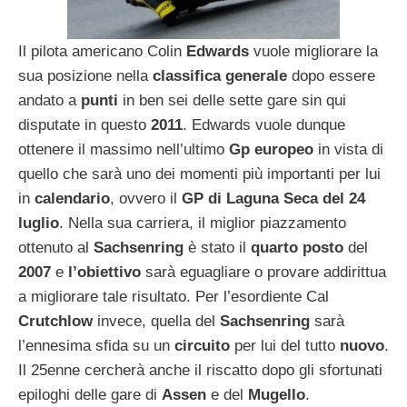
Il pilota americano Colin
Edwards
vuole migliorare la
sua posizione nella
classifica generale
dopo essere
andato a
punti
in ben sei delle sette gare sin qui
disputate in questo
2011
. Edwards vuole dunque
ottenere il massimo nell’ultimo
Gp europeo
in vista di
quello che sarà uno dei momenti più importanti per lui
in
calendario
, ovvero il
GP di Laguna Seca del 24
luglio
. Nella sua carriera, il miglior piazzamento
ottenuto al
Sachsenring
è stato il
quarto posto
del
2007
e
l’obiettivo
sarà eguagliare o provare addirittua
a migliorare tale risultato. Per l’esordiente Cal
Crutchlow
invece, quella del
Sachsenring
sarà
l’ennesima sfida su un
circuito
per lui del tutto
nuovo
.
Il 25enne cercherà anche il riscatto dopo gli sfortunati
epiloghi delle gare di
Assen
e del
Mugello
.