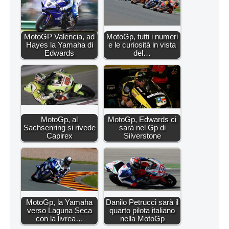
MotoGP Valencia, ad
MotoGp, tutti i numeri
Hayes la Yamaha di
e le curiosità in vista
Edwards
del…
MotoGp, al
MotoGp, Edwards ci
Sachsenring si rivede
sarà nel Gp di
Capirex
Silverstone
MotoGp, la Yamaha
Danilo Petrucci sarà il
verso Laguna Seca
quarto pilota italiano
con la livrea…
nella MotoGp