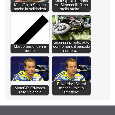
MotoGp, la Yamaha
MotoGp, a Sepang
su Simoncelli: "Una
anche la solidarietà
stella molto…
Sicurezza moto, auto
Marco Simoncelli è
contromano il pericolo
morto
numero…
Edwards: “Sic mi
MotoGP, Edwards
manca, volevo
salta Valencia
smettere”