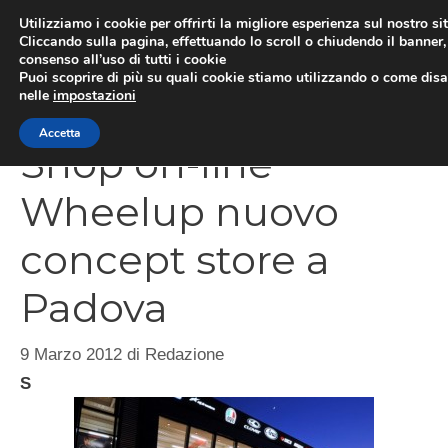
Vai
Utilizziamo i cookie per offrirti la migliore esperienza sul nostro si
al
Cliccando sulla pagina, effettuando lo scroll o chiudendo il banner, 
ME
consenso all’uso di tutti i cookie
contenuto
Puoi scoprire di più su quali cookie stiamo utilizzando o come disat
nelle
impostazioni
Accetta
Shop on-line
Wheelup nuovo
concept store a
Padova
9 Marzo 2012
di
Redazione
S