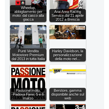
Wheelup,
abbigliamento per
Arai Area Racing
moto: dal casco alla
Service dal 21 aprile
giacca
2012 a Brescia
Punti Vendita
Harley Davidson, la
Motostore Premium
personalizzazione
dal 2013 in tutta Italia
della moto nel…
Passione moto,
Berstore, gamma
Padova Fiere: 5 e 6
disponibile anche sul
marzo
web