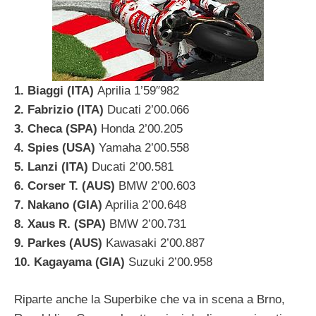
1. Biaggi (ITA)
Aprilia 1’59″982
2. Fabrizio (ITA)
Ducati 2’00.066
3. Checa (SPA)
Honda 2’00.205
4. Spies (USA)
Yamaha 2’00.558
5. Lanzi (ITA)
Ducati 2’00.581
6. Corser T. (AUS)
BMW 2’00.603
7. Nakano (GIA)
Aprilia 2’00.648
8. Xaus R. (SPA)
BMW 2’00.731
9. Parkes (AUS)
Kawasaki 2’00.887
10. Kagayama (GIA)
Suzuki 2’00.958
Riparte anche la Superbike che va in scena a Brno,