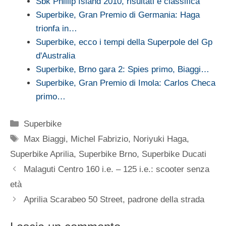
Sbk Phillip Island 2010, risultati e classifica
Superbike, Gran Premio di Germania: Haga
trionfa in…
Superbike, ecco i tempi della Superpole del Gp
d'Australia
Superbike, Brno gara 2: Spies primo, Biaggi…
Superbike, Gran Premio di Imola: Carlos Checa
primo…
Categorie
Superbike
Tag
Max Biaggi
,
Michel Fabrizio
,
Noriyuki Haga
,
Superbike Aprilia
,
Superbike Brno
,
Superbike Ducati
Malaguti Centro 160 i.e. – 125 i.e.: scooter senza
età
Aprilia Scarabeo 50 Street, padrone della strada