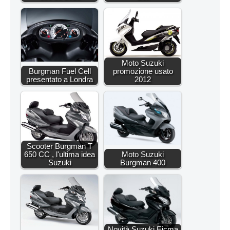
Moto Suzuki
Burgman Fuel Cell
promozione usato
presentato a Londra
2012
Scooter Burgman T
650 CC , l'ultima idea
Moto Suzuki
Suzuki
Burgman 400
Novità Suzuki Eicma