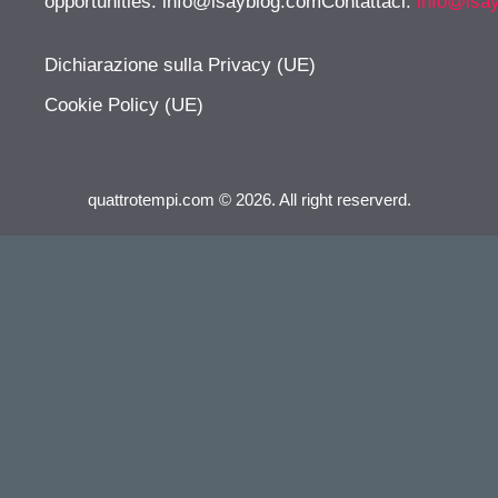
opportunities:
info@isayblog.comContattaci
:
info@isa
Dichiarazione sulla Privacy (UE)
Cookie Policy (UE)
quattrotempi.com © 2026. All right reserverd.