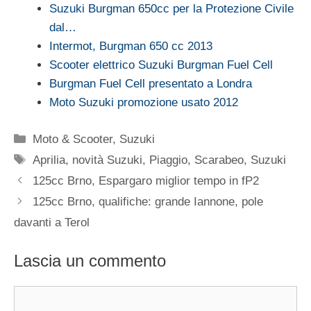
Suzuki Burgman 650cc per la Protezione Civile
dal…
Intermot, Burgman 650 cc 2013
Scooter elettrico Suzuki Burgman Fuel Cell
Burgman Fuel Cell presentato a Londra
Moto Suzuki promozione usato 2012
Categorie
Moto & Scooter
,
Suzuki
Tag
Aprilia
,
novità Suzuki
,
Piaggio
,
Scarabeo
,
Suzuki
125cc Brno, Espargaro miglior tempo in fP2
125cc Brno, qualifiche: grande Iannone, pole
davanti a Terol
Lascia un commento
Commento