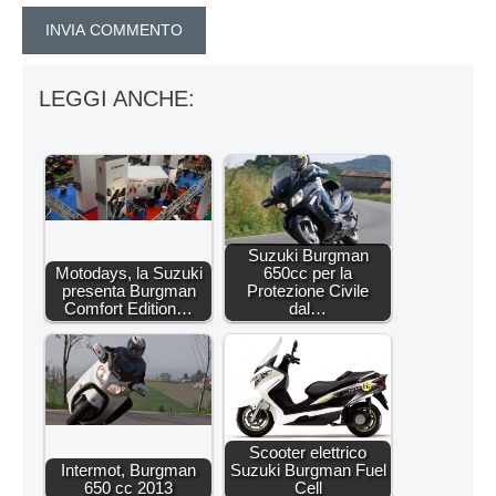
LEGGI ANCHE:
Suzuki Burgman
Motodays, la Suzuki
650cc per la
presenta Burgman
Protezione Civile
Comfort Edition…
dal…
Scooter elettrico
Intermot, Burgman
Suzuki Burgman Fuel
650 cc 2013
Cell