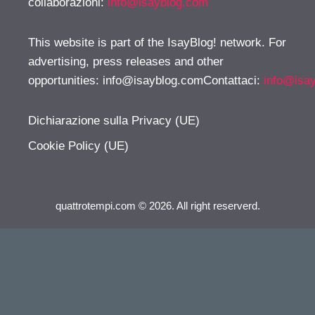
collaborazioni:
info@isayblog.com
This website is part of the IsayBlog! network. For
advertising, press releases and other
opportunities:
info@isayblog.comContattaci
:
info@isa
Dichiarazione sulla Privacy (UE)
Cookie Policy (UE)
quattrotempi.com © 2026. All right reserverd.