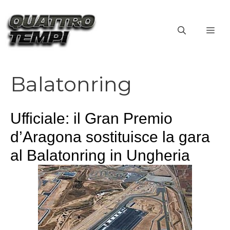
Vai
al
ME
contenuto
Balatonring
Ufficiale: il Gran Premio
d’Aragona sostituisce la gara
al Balatonring in Ungheria