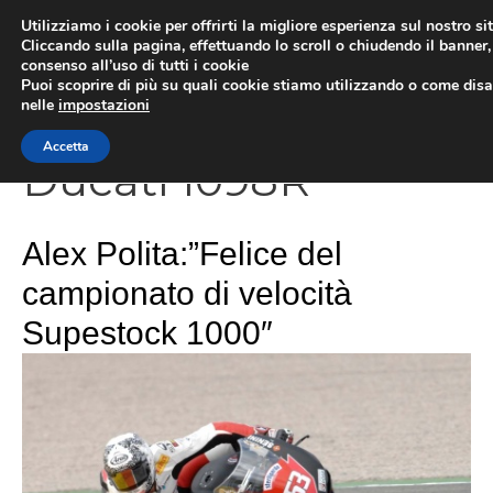
Vai
Utilizziamo i cookie per offrirti la migliore esperienza sul nostro si
al
Cliccando sulla pagina, effettuando lo scroll o chiudendo il banner, 
ME
consenso all’uso di tutti i cookie
contenuto
Puoi scoprire di più su quali cookie stiamo utilizzando o come disat
nelle
impostazioni
Accetta
Ducati 1098R
Alex Polita:”Felice del
campionato di velocità
Supestock 1000″