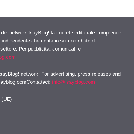
e del network IsayBlog! la cui rete editoriale comprende
e indipendente che contano sul contributo di
 settore. Per pubblicità, comunicati e
log.com
 IsayBlog! network. For advertising, press releases and
sayblog.comContattaci
:
info@isayblog.com
y (UE)