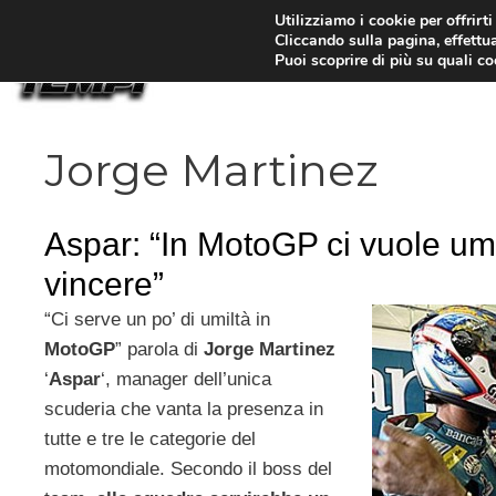
Vai
Utilizziamo i cookie per offrirt
Cliccando sulla pagina, effettua
al
Puoi scoprire di più su quali c
contenuto
Jorge Martinez
Aspar: “In MotoGP ci vuole umi
vincere”
“Ci serve un po’ di umiltà in
MotoGP
” parola di
Jorge
Martinez
‘
Aspar
‘, manager dell’unica
scuderia che vanta la presenza in
tutte e tre le categorie del
motomondiale. Secondo il boss del