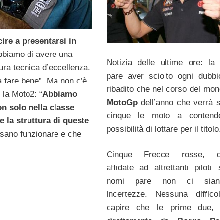
ire a presentarsi in
bbiamo di avere una
Notizia delle ultime ore: l
tura tecnica d’eccellenza.
pare aver sciolto ogni dubb
a fare bene”. Ma non c’è
ribadito che nel corso del mond
 la Moto2: “
Abbiamo
MotoGp
dell’anno che verrà 
n solo nella classe
cinque le moto a contende
e la struttura di queste
possibilità di lottare per il titolo
sano funzionare e che
Cinque Frecce rosse, d
affidate ad altrettanti piloti 
nomi pare non ci sian
incertezze. Nessuna diffico
capire che le prime due, g