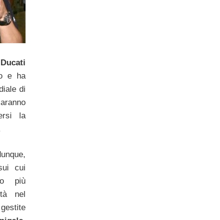
a
Ducati
io e ha
iale di
saranno
rsi la
.
unque,
sui cui
o più
ltà nel
estite