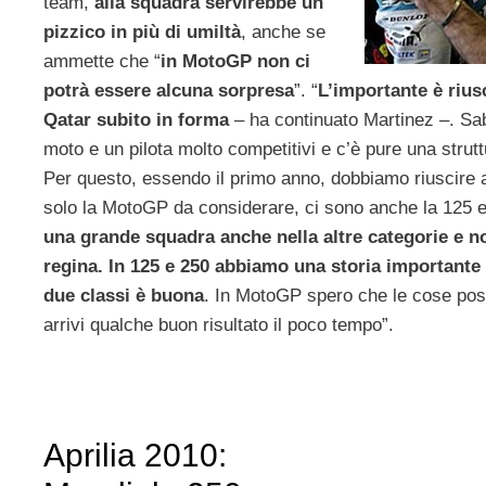
team,
alla squadra servirebbe un
pizzico in più di umiltà
, anche se
ammette che “
in MotoGP non ci
potrà essere alcuna sorpresa
”. “
L’importante è riusc
Qatar subito in forma
– ha continuato Martinez –. Sa
moto e un pilota molto competitivi e c’è pure una strut
Per questo, essendo il primo anno, dobbiamo riuscire 
solo la MotoGP da considerare, ci sono anche la 125 e
una grande squadra anche nella altre categorie e no
regina. In 125 e 250 abbiamo una storia importante 
due classi è buona
. In MotoGP spero che le cose pos
arrivi qualche buon risultato il poco tempo”.
Aprilia 2010: