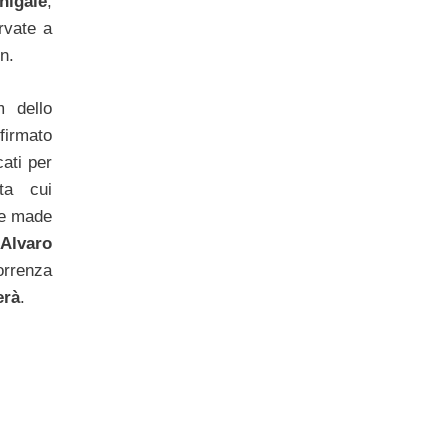
igale
,
rvate a
n.
m dello
firmato
cati per
ota cui
te made
Alvaro
orrenza
erà
.