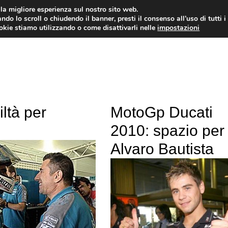
i la migliore esperienza sul nostro sito web.
ndo lo scroll o chiudendo il banner, presti il consenso all’uso di tutti i
ookie stiamo utilizzando o come disattivarli nelle
impostazioni
MOTO NEWS
ACC
ltà per
MotoGp Ducati
2010: spazio per
Alvaro Bautista