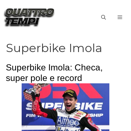
Vai
al
ME
contenuto
Superbike Imola
Superbike Imola: Checa,
super pole e record