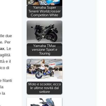
Yamaha Super
Tenerè Worldcrosser
Competiton White
lle due
le. Per
Yamaha TMax
ax
.
Le
versione Sport e
Touring
agilità
tà e il
ico di
filanti
Moto e scooter, ecco
la
le ultime novità dal
settore
 la