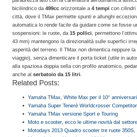
parabrezza alto con la carenatura aerodinamica assicura
bicilindrico da
499cc
orizzontale a
4 tempi
con cilindri
città, dove il TMax permette spunti e allunghi eccezion
automatica lo rende facile da guidare come se fosse 
sospensioni: le ruote, da
15 pollici
, permettono l’ottima
43 mm) mantengono la direzionalità sulle superfici irre
asperità del terreno. Il TMax non dimentica neppure la p
viaggio), senza dimenticare il porta ticket (utile in a
alla spaziosa doppia sella con profilo anatomico, pedane
anche al
serbatoio da 15 litri
.
Related Posts:
Yamaha TMax, White Max per il 10° anniversa
Yamaha Super Tenerè Worldcrosser Competito
Yamaha TMax versione Sport e Touring
Moto e scooter, ecco le ultime novità dal settor
Motodays 2013 Quadro scooter tre ruote 350S