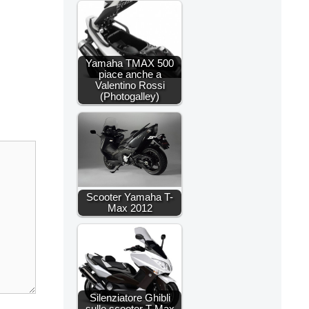
Yamaha TMAX 500
piace anche a
Valentino Rossi
(Photogalley)
Scooter Yamaha T-
Max 2012
Silenziatore Ghibli
sullo scooter T-Max