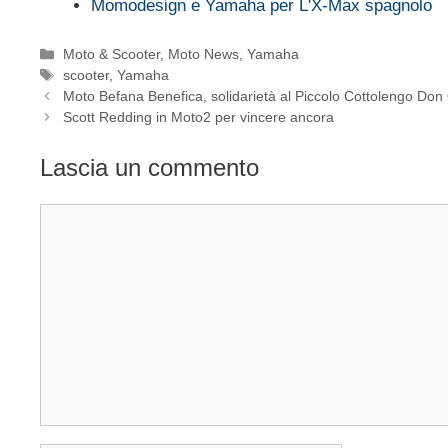
Momodesign e Yamaha per L'X-Max spagnolo
Categorie
Moto & Scooter
,
Moto News
,
Yamaha
Tag
scooter
,
Yamaha
Moto Befana Benefica, solidarietà al Piccolo Cottolengo Don
Scott Redding in Moto2 per vincere ancora
Lascia un commento
Commento