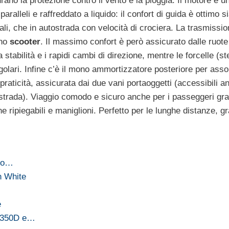
no la protezione contro il vento e la pioggia. Il motore è u
 paralleli e raffreddato a liquido: il confort di guida è ottimo si
ali, che in autostrada con velocità di crociera. La trasmissi
uno
scooter
. Il massimo confort è però assicurato dalle ruote
 stabilità e i rapidi cambi di direzione, mentre le forcelle (st
golari. Infine c’è il mono ammortizzatore posteriore per assor
raticità, assicurata dai due vani portaoggetti (accessibili a
utostrada). Viaggio comodo e sicuro anche per i passeggeri gr
 ripiegabili e maniglioni. Perfetto per le lunghe distanze, gr
rio…
n White
e
, 350D e…