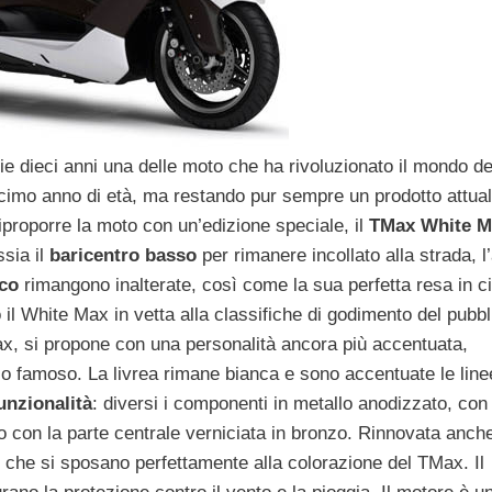
e dieci anni una delle moto che ha rivoluzionato il mondo de
 decimo anno di età, ma restando pur sempre un prodotto attua
iproporre la moto con un’edizione speciale, il
TMax White M
sia il
baricentro basso
per rimanere incollato alla strada, l’
ico
rimangono inalterate, così come la sua perfetta resa in cit
 il White Max in vetta alla classifiche di godimento del pubbl
x, si propone con una personalità ancora più accentuata,
o famoso. La livrea rimane bianca e sono accentuate le linee 
funzionalità
: diversi i componenti in metallo anodizzato, con 
dato con la parte centrale verniciata in bronzo. Rinnovata anche
o che si sposano perfettamente alla colorazione del TMax. Il