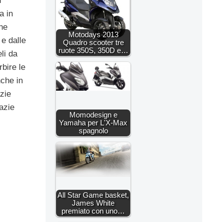
n
a in
one
Motodays 2013
 e dalle
Quadro scooter tre
ruote 350S, 350D e…
eli da
bire le
nche in
azie
azie
Momodesign e
Yamaha per L'X-Max
spagnolo
All Star Game basket,
James White
premiato con uno…