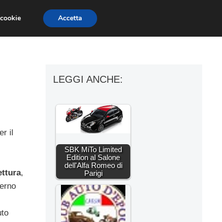
 cookie
Accetta
ESSORI MOTO
MOTO GP
SUPERBIKE
LEGGI ANCHE:
r il
SBK MiTo Limited
Edition al Salone
dell'Alfa Romeo di
ettura
,
Parigi
terno
uto