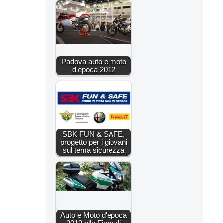
Padova auto e moto
d'epoca 2012
SBK FUN & SAFE,
progetto per i giovani
sul tema sicurezza
Auto e Moto d'epoca
2012 alla Fiera di