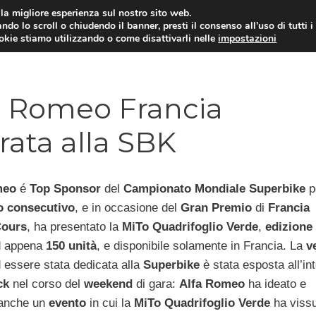
i la migliore esperienza sul nostro sito web.
ndo lo scroll o chiudendo il banner, presti il consenso all’uso di tutti i
ookie stiamo utilizzando o come disattivarli nelle
impostazioni
MOTO NEWS
ACC
a Romeo Francia
rata alla SBK
meo
é
Top Sponsor
del
Campionato Mondiale Superbike
pe
o consecutivo
, e in occasione del
Gran Premio
di
Francia
ours
, ha presentato la
MiTo Quadrifoglio Verde
,
edizione
 appena
150 unità
, e disponibile solamente in Francia. La
v
 essere stata dedicata alla
Superbike
è stata esposta all’in
ck
nel corso del
weekend
di gara:
Alfa Romeo
ha ideato e
 anche un
evento
in cui la
MiTo Quadrifoglio Verde
ha viss