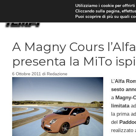
Vai
Utilizziamo i cookie per offrirt
Cliccando sulla pagina, effettua
al
Puoi scoprire di più su quali c
contenuto
A Magny Cours l’Alf
presenta la MiTo ispi
6 Ottobre 2011
di
Redazione
L’
Alfa
Ro
sesto ann
a
Magny-C
limitata
ad
la prima ad
del
Paddo
realizzato