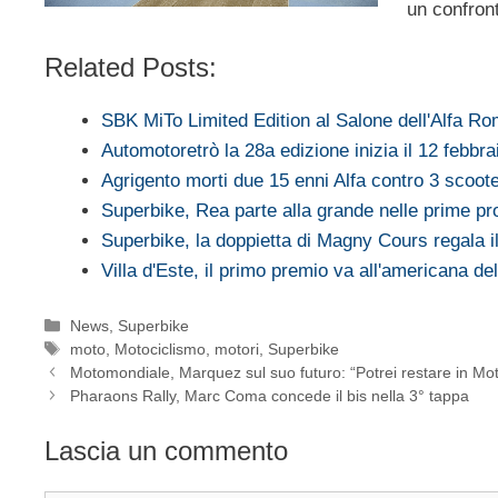
un confron
Related Posts:
SBK MiTo Limited Edition al Salone dell'Alfa Ro
Automotoretrò la 28a edizione inizia il 12 febbra
Agrigento morti due 15 enni Alfa contro 3 scoot
Superbike, Rea parte alla grande nelle prime 
Superbike, la doppietta di Magny Cours regala 
Villa d'Este, il primo premio va all'americana d
Categorie
News
,
Superbike
Tag
moto
,
Motociclismo
,
motori
,
Superbike
Motomondiale, Marquez sul suo futuro: “Potrei restare in Mo
Pharaons Rally, Marc Coma concede il bis nella 3° tappa
Lascia un commento