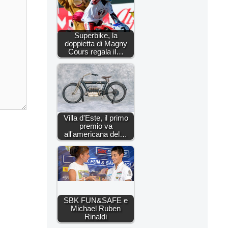
Superbike, la
doppietta di Magny
Cours regala il…
Villa d'Este, il primo
premio va
all'americana del…
SBK FUN&SAFE e
Michael Ruben
Rinaldi