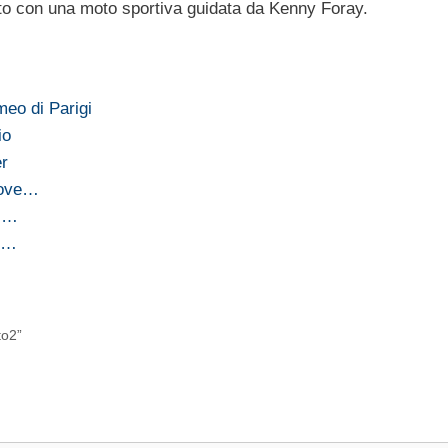
to con una moto sportiva guidata da Kenny Foray.
meo di Parigi
io
er
prove…
il…
el…
to2”