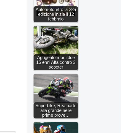
Automotoretrò la 28a
edizione inizia il 12
febbraio
Agrigento morti due
15 enni Alfa contro 3
scooter
Superbike, Rea parte
alla grande nelle
prime prove…