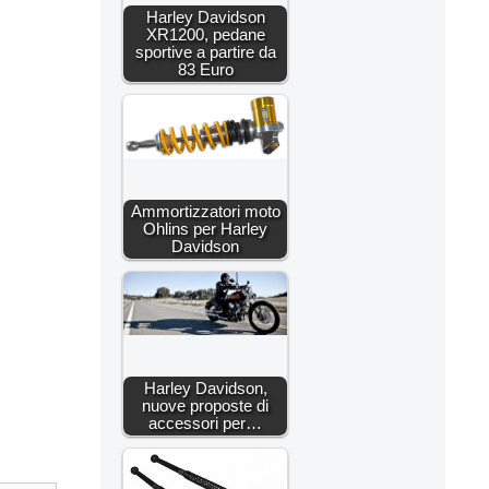
Harley Davidson
XR1200, pedane
sportive a partire da
83 Euro
Ammortizzatori moto
Ohlins per Harley
Davidson
Harley Davidson,
nuove proposte di
accessori per…