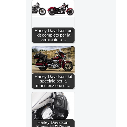
Harley Davidson, un
kit completo per la
verniciatura…
Harley Davidson, kit
speciale per la
manutenzione di…
Harley Davidson,
Nuovo Hi Fi Boom