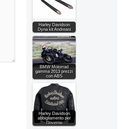
Harley Davidson
Dyna kit Andreani
BMW Motorrad
gamma 2013 prezzi
con ABS
Harley Davidson
abbigliamento per
l'Inverno