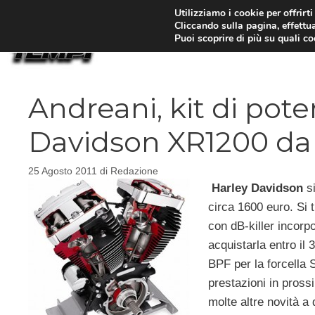
Vai
Utilizziamo i cookie per offrirt
Cliccando sulla pagina, effettua
al
Puoi scoprire di più su quali c
contenuto
Andreani, kit di pot
Davidson XR1200 da
25 Agosto 2011
di
Redazione
Harley Davidson
si
circa 1600 euro. Si t
con dB-killer incorp
acquistarla entro il
BPF per la forcella 
prestazioni in pross
molte altre novità a 