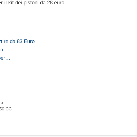
er il kit dei pistoni da 28 euro.
tire da 83 Euro
on
 per…
ro
 650 CC