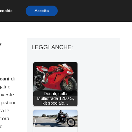
 cookie
Accetta
ESSORI MOTO
MOTO GP
SUPERBIKE
y
LEGGI ANCHE:
eani
di
ati e
Ducati, sulla
doveste
Multistrada 1200 S,
pistoni
kit speciale…
ra le
ncora
 e