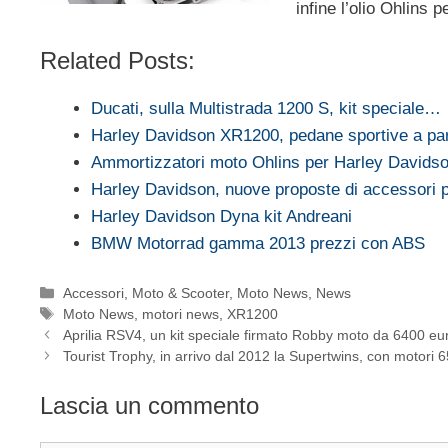
infine l’olio Ohlins p
Related Posts:
Ducati, sulla Multistrada 1200 S, kit speciale…
Harley Davidson XR1200, pedane sportive a par
Ammortizzatori moto Ohlins per Harley Davids
Harley Davidson, nuove proposte di accessori
Harley Davidson Dyna kit Andreani
BMW Motorrad gamma 2013 prezzi con ABS
Categorie
Accessori
,
Moto & Scooter
,
Moto News
,
News
Tag
Moto News
,
motori news
,
XR1200
Aprilia RSV4, un kit speciale firmato Robby moto da 6400 eu
Tourist Trophy, in arrivo dal 2012 la Supertwins, con motori
Lascia un commento