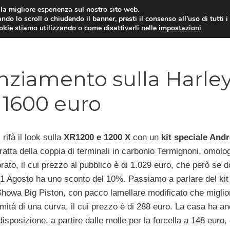
i la migliore esperienza sul nostro sito web.
ndo lo scroll o chiudendo il banner, presti il consenso all’uso di tutti i
ookie stiamo utilizzando o come disattivarli nelle
impostazioni
MOTO NEWS
ACC
enziamento sulla Harle
 1600 euro
 rifà il look sulla
XR1200 e 1200 X
con un
kit speciale Andr
ratta della coppia di terminali in carbonio Termignoni, omolog
orato, il cui prezzo al pubblico è di 1.029 euro, che però se 
 31 Agosto ha uno sconto del 10%. Passiamo a parlare del kit 
Showa Big Piston, con pacco lamellare modificato che miglio
imità di una curva, il cui prezzo è di 288 euro. La casa ha a
disposizione, a partire dalle molle per la forcella a 148 euro,