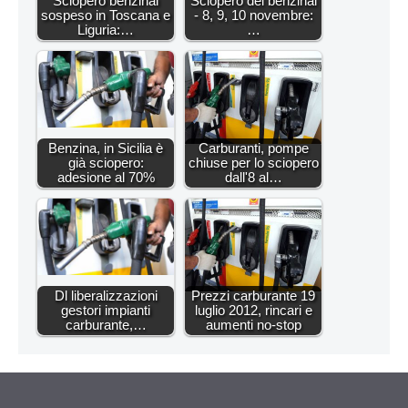
Sciopero benzinai
Sciopero dei benzinai
sospeso in Toscana e
- 8, 9, 10 novembre:
Liguria:…
…
Benzina, in Sicilia è
Carburanti, pompe
già sciopero:
chiuse per lo sciopero
adesione al 70%
dall'8 al…
Dl liberalizzazioni
Prezzi carburante 19
gestori impianti
luglio 2012, rincari e
carburante,…
aumenti no-stop