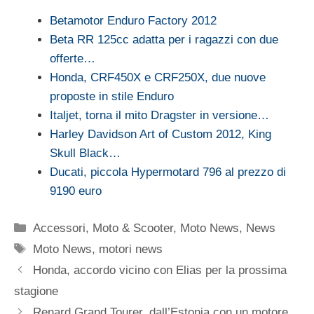
Betamotor Enduro Factory 2012
Beta RR 125cc adatta per i ragazzi con due
offerte…
Honda, CRF450X e CRF250X, due nuove
proposte in stile Enduro
Italjet, torna il mito Dragster in versione…
Harley Davidson Art of Custom 2012, King
Skull Black…
Ducati, piccola Hypermotard 796 al prezzo di
9190 euro
Categorie
Accessori
,
Moto & Scooter
,
Moto News
,
News
Tag
Moto News
,
motori news
Honda, accordo vicino con Elias per la prossima
stagione
Renard Grand Tourer, dall’Estonia con un motore