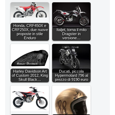
Honda, CRF450X e
CRF250X, due nuove
Italjet, torna il mito
proposte in stile
Dragster in
Enduro
versione…
Harley Davidson Art
Ducati, piccola
of Custom 2012, King
Hypermotard 796 al
Skull Black…
prezzo di 9190 euro