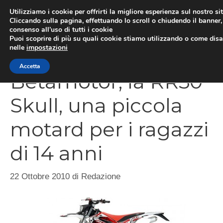
Vai
Utilizziamo i cookie per offrirti la migliore esperienza sul nostro si
al
Cliccando sulla pagina, effettuando lo scroll o chiudendo il banner, 
ME
consenso all’uso di tutti i cookie
contenuto
Puoi scoprire di più su quali cookie stiamo utilizzando o come disat
nelle
impostazioni
Accetta
Betamotor, la RR50
Skull, una piccola
motard per i ragazzi
di 14 anni
22 Ottobre 2010
di
Redazione