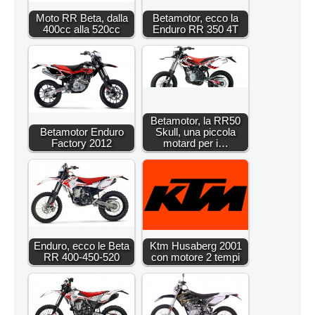
Moto RR Beta, dalla
Betamotor, ecco la
400cc alla 520cc
Enduro RR 350 4T
Betamotor, la RR50
Betamotor Enduro
Skull, una piccola
Factory 2012
motard per i…
Enduro, ecco le Beta
Ktm Husaberg 2001
RR 400-450-520
con motore 2 tempi