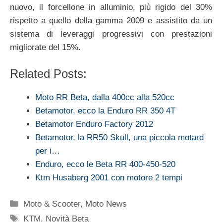
nuovo, il forcellone in alluminio, più rigido del 30%
rispetto a quello della gamma 2009 e assistito da un
sistema di leveraggi progressivi con prestazioni
migliorate del 15%.
Related Posts:
Moto RR Beta, dalla 400cc alla 520cc
Betamotor, ecco la Enduro RR 350 4T
Betamotor Enduro Factory 2012
Betamotor, la RR50 Skull, una piccola motard
per i…
Enduro, ecco le Beta RR 400-450-520
Ktm Husaberg 2001 con motore 2 tempi
Categorie
Moto & Scooter
,
Moto News
Tag
KTM
,
Novità Beta