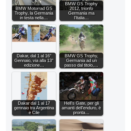
BMW GS Trophy
BMW Motorrad GS
2012, trionfo
Trophy, la Germania
Germania ma
in testa nella…
l'Italia…
Dakar, dal 1 al 16°
BMW GS Trophy,
Gennaio, via alla 13°
Germania ad un
edizione…
passo dal titolo,…
Dakar dal 1 al 17
Hell's Gate, per gli
gennaio tra Argentina
amanti dell'enduro, è
e Cile
pronta…