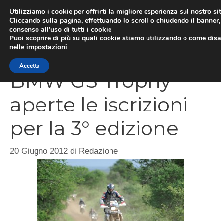
Vai
Utilizziamo i cookie per offrirti la migliore esperienza sul nostro si
al
Cliccando sulla pagina, effettuando lo scroll o chiudendo il banner, 
ME
consenso all’uso di tutti i cookie
contenuto
Puoi scoprire di più su quali cookie stiamo utilizzando o come disat
nelle
impostazioni
Accetta
BMW GS Trophy
aperte le iscrizioni
per la 3° edizione
20 Giugno 2012
di
Redazione