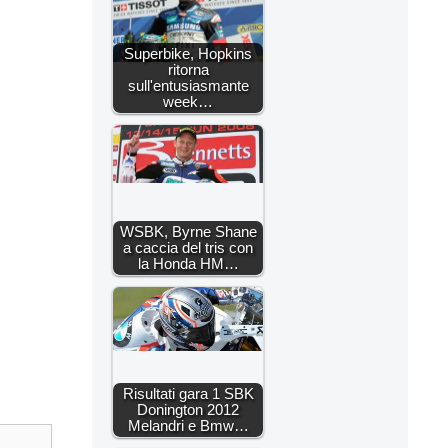
Superbike, Hopkins
ritorna
sull'entusiasmante
week…
WSBK, Byrne Shane
a caccia del tris con
la Honda HM…
Risultati gara 1 SBK
Donington 2012
Melandri e Bmw…