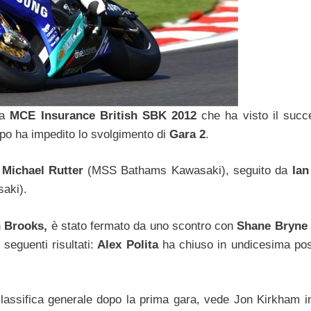
la
MCE Insurance
British SBK
2012
che ha visto il succ
mpo ha impedito lo svolgimento di
Gara 2
.
r
Michael Rutter
(MSS Bathams Kawasaki), seguito da
Ian
aki).
 Brooks,
è stato fermato da uno scontro con
Shane Bryne
seguenti risultati:
Alex Polita
ha chiuso in undicesima pos
classifica generale dopo la prima gara, vede Jon Kirkham i