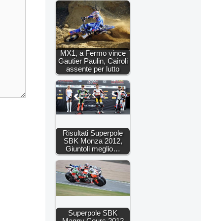
MX1, a Fermo vince
Gautier Paulin, Cairoli
assente per lutto
Risultati Superpole
SBK Monza 2012,
Giuntoli meglio…
Superpole SBK
Magny Cours 2012