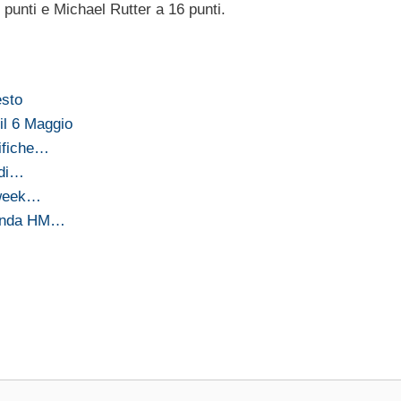
 punti e Michael Rutter a 16 punti.
esto
il 6 Maggio
ifiche…
 di…
 week…
Honda HM…