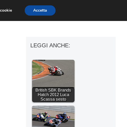
 cookie
Accetta
ESSORI MOTO
MOTO GP
SUPERBIKE
LEGGI ANCHE:
British SBK Brands
Hatch 2012 Luca
Scassa sesto