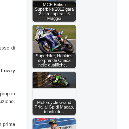
MCE British
Superbike 2012 gara
2 si recupera il 6
Maggio
esso di
Superbike, Hopkins
sorprende Checa
nelle qualifiche…
 Lowry
proprio
izione,
Motorcycle Grand
Prix, al Gp di Macao,
trionfo di…
n prima