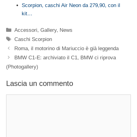
Scorpion, caschi Air Neon da 279,90, con il
kit…
Categorie
Accessori
,
Gallery
,
News
Tag
Caschi Scorpion
Roma, il motorino di Mariuccio è già leggenda
BMW C1-E: archiviato il C1, BMW ci riprova
(Photogallery)
Lascia un commento
Commento