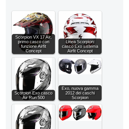
Scorpion VX 17 Air,
primo casco con
Linea Scorpion:
funzione Airfit
casco Exo sistema
Concept
Airfit Concept
Exo, nuova gamma
Scorpion Exo casco
2012 dei caschi
Air Run 500
Scorpion