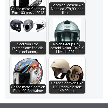
Scorpion, caschi Air
Casco moto Scorpion
Neon da 279,90, con
Exo 100 prezzi 2012
il kit…
Scorpion Exo,
Nolan Group Day,
promozione fino alla
caschi Nolan 104 e X
fine dell'anno,…
Lite, da 329…
Casco Scorpion Exo
Casco moto Scorpion
100 Padova a sole
Exo 400 Showtime
149.90 euro