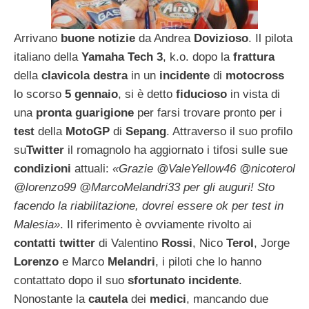
Arrivano
buone notizie
da Andrea
Dovizioso
. Il pilota
italiano della
Yamaha Tech 3
, k.o. dopo la
frattura
della
clavicola destra
in un
incidente
di
motocross
lo scorso
5 gennaio
, si è detto
fiducioso
in vista di
una
pronta guarigione
per farsi trovare pronto per i
test
della
MotoGP
di
Sepang
. Attraverso il suo profilo
su
Twitter
il romagnolo ha aggiornato i tifosi sulle sue
condizioni
attuali:
«Grazie @ValeYellow46 @nicoterol
@lorenzo99 @MarcoMelandri33 per gli auguri! Sto
facendo la riabilitazione, dovrei essere ok per test in
Malesia»
. Il riferimento è ovviamente rivolto ai
contatti twitter
di Valentino
Rossi
, Nico
Terol
, Jorge
Lorenzo
e Marco
Melandri
, i piloti che lo hanno
contattato dopo il suo
sfortunato incidente
.
Nonostante la
cautela
dei
medici
, mancando due