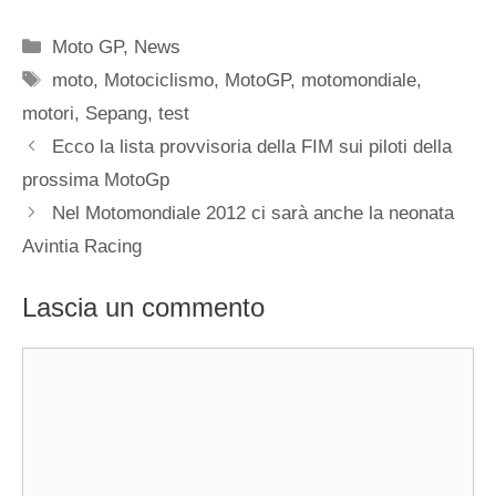
Categorie
Moto GP
,
News
Tag
moto
,
Motociclismo
,
MotoGP
,
motomondiale
,
motori
,
Sepang
,
test
Ecco la lista provvisoria della FIM sui piloti della
prossima MotoGp
Nel Motomondiale 2012 ci sarà anche la neonata
Avintia Racing
Lascia un commento
Commento