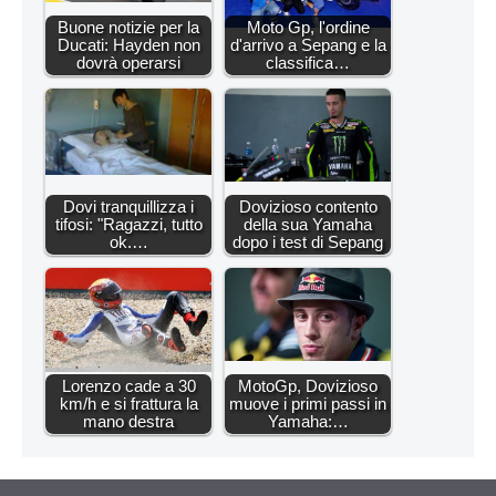
Buone notizie per la
Moto Gp, l'ordine
Ducati: Hayden non
d'arrivo a Sepang e la
dovrà operarsi
classifica…
Dovi tranquillizza i
Dovizioso contento
tifosi: "Ragazzi, tutto
della sua Yamaha
ok.…
dopo i test di Sepang
Lorenzo cade a 30
MotoGp, Dovizioso
km/h e si frattura la
muove i primi passi in
mano destra
Yamaha:…