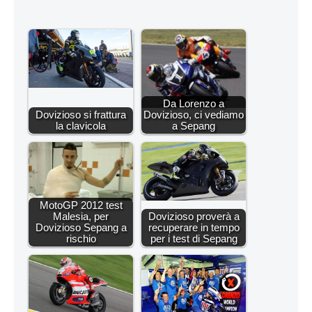
Da Lorenzo a
Dovizioso si frattura
Dovizioso, ci vediamo
la clavicola
a Sepang
MotoGP 2012 test
Malesia, per
Dovizioso proverà a
Dovizioso Sepang a
recuperare in tempo
rischio
per i test di Sepang