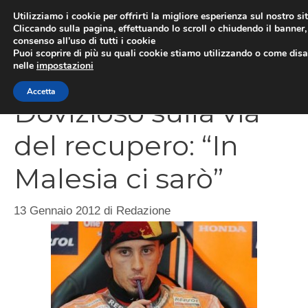
Vai
Utilizziamo i cookie per offrirti la migliore esperienza sul nostro si
al
Cliccando sulla pagina, effettuando lo scroll o chiudendo il banner, 
ME
consenso all’uso di tutti i cookie
contenuto
Puoi scoprire di più su quali cookie stiamo utilizzando o come disat
nelle
impostazioni
Accetta
Dovizioso sulla via
del recupero: “In
Malesia ci sarò”
13 Gennaio 2012
di
Redazione