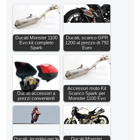
Ducati Monster 1100
Ducati, scarico GPR
Evo kit completo
1200 al prezzo di 792
Spark
Euro
Accessori moto Kit
Ducati accessori a
Scarico Spark per
prezzi convenienti
Monster 1100 Evo
Ducati, incentivi per le
Ducati Monster,