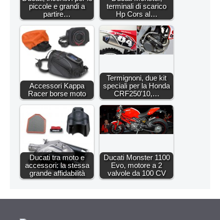
piccole e grandi a
terminali di scarico
partire…
Hp Cors al…
Termignoni, due kit
Accessori Kappa
speciali per la Honda
Racer borse moto
CRF250'10,…
Ducati tra moto e
Ducati Monster 1100
accessori: la stessa
Evo, motore a 2
grande affidabilità
valvole da 100 CV