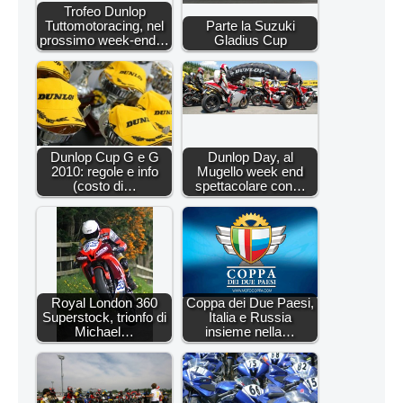
Trofeo Dunlop
Tuttomotoracing, nel
Parte la Suzuki
prossimo week-end…
Gladius Cup
Dunlop Cup G e G
Dunlop Day, al
2010: regole e info
Mugello week end
(costo di…
spettacolare con…
Royal London 360
Coppa dei Due Paesi,
Superstock, trionfo di
Italia e Russia
Michael…
insieme nella…