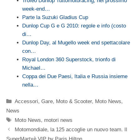
Trofeo Dunlop Tuttomotoracing, nel prossimo
week-end…
Parte la Suzuki Gladius Cup
Dunlop Cup G e G 2010: regole e info (costo
di…
Dunlop Day, al Mugello week end spettacolare
con…
Royal London 360 Superstock, trionfo di
Michael…
Coppa dei Due Paesi, Italia e Russia insieme
nella…
Categorie
Accessori
,
Gare
,
Moto & Scooter
,
Moto News
,
News
Tag
Moto News
,
motori news
Motomondiale, la 125 accoglie un nuovo team. Il
SuperMartxè VIP by Paris Hilton