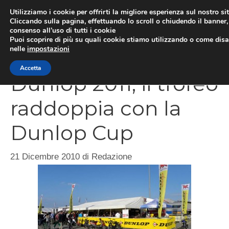
Vai
Utilizziamo i cookie per offrirti la migliore esperienza sul nostro si
al
Cliccando sulla pagina, effettuando lo scroll o chiudendo il banner, 
ME
consenso all’uso di tutti i cookie
contenuto
Puoi scoprire di più su quali cookie stiamo utilizzando o come disat
nelle
impostazioni
Accetta
Dunlop 2011, il trofeo
raddoppia con la
Dunlop Cup
21 Dicembre 2010
di
Redazione