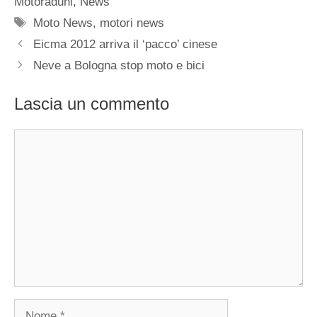
Motoraduni
,
News
Tag
Moto News
,
motori news
Eicma 2012 arriva il ‘pacco’ cinese
Neve a Bologna stop moto e bici
Lascia un commento
Commento
Nome