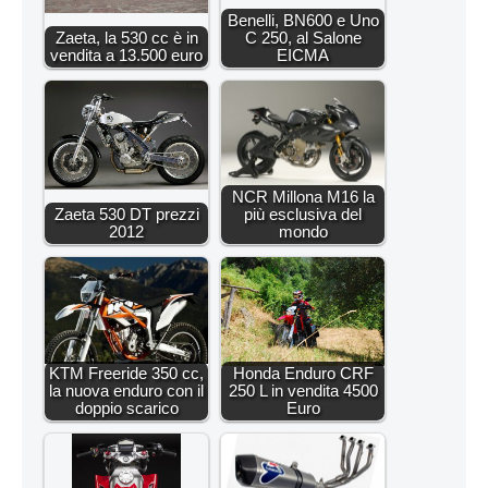
Benelli, BN600 e Uno
Zaeta, la 530 cc è in
C 250, al Salone
vendita a 13.500 euro
EICMA
NCR Millona M16 la
Zaeta 530 DT prezzi
più esclusiva del
2012
mondo
KTM Freeride 350 cc,
Honda Enduro CRF
la nuova enduro con il
250 L in vendita 4500
doppio scarico
Euro