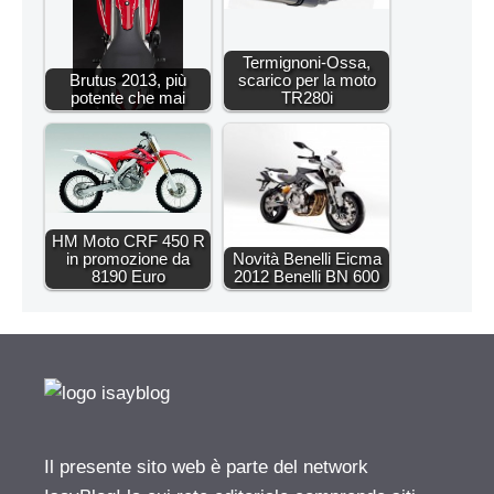
Termignoni-Ossa,
Brutus 2013, più
scarico per la moto
potente che mai
TR280i
HM Moto CRF 450 R
in promozione da
Novità Benelli Eicma
8190 Euro
2012 Benelli BN 600
Il presente sito web è parte del network