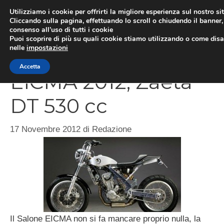
Vai
Utilizziamo i cookie per offrirti la migliore esperienza sul nostro si
al
Cliccando sulla pagina, effettuando lo scroll o chiudendo il banner, 
ME
consenso all’uso di tutti i cookie
contenuto
Puoi scoprire di più su quali cookie stiamo utilizzando o come disat
nelle
impostazioni
Accetta
EICMA 2012, Zaeta
DT 530 cc
17 Novembre 2012
di
Redazione
Il Salone EICMA non si fa mancare proprio nulla, la