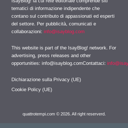
IsayBlog! la cui rete editoriale comprende siti
tematici di informazione indipendente che
contano sul contributo di appassionati ed esperti
del settore. Per pubblicità, comunicati e
collaborazioni:
info@isayblog.com
This website is part of the IsayBlog! network. For
advertising, press releases and other
opportunities:
info@isayblog.comContattaci
:
info@isa
Dichiarazione sulla Privacy (UE)
Cookie Policy (UE)
quattrotempi.com © 2026. All right reserverd.