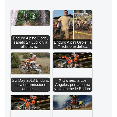
Enduro Alpine Gorle,
sabato 27 Luglio via
Enduro Alpini Grole, la
all'ottava…
7° edizione della…
Six Day 2013 Enduro,
X Games, a Los
nella commissione
Angeles per la prima
anche i…
volta anche le Enduro