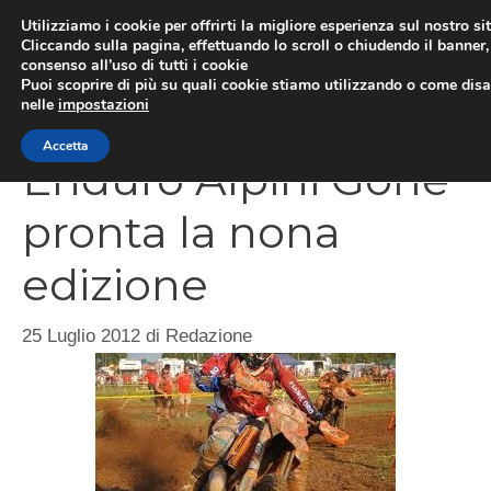
Vai
Utilizziamo i cookie per offrirti la migliore esperienza sul nostro si
al
Cliccando sulla pagina, effettuando lo scroll o chiudendo il banner, 
ME
consenso all’uso di tutti i cookie
contenuto
Puoi scoprire di più su quali cookie stiamo utilizzando o come disat
nelle
impostazioni
Accetta
Enduro Alpini Gorle
pronta la nona
edizione
25 Luglio 2012
di
Redazione