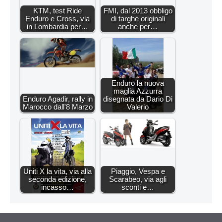
KTM, test Ride
FMI, dal 2013 obbligo
Enduro e Cross, via
di targhe originali
in Lombardia per…
anche per…
Enduro la nuova
maglia Azzurra
Enduro Agadir, rally in
disegnata da Dario Di
Marocco dall'8 Marzo
Valerio
Uniti X la vita, via alla
Piaggio, Vespa e
seconda edizione,
Scarabeo, via agli
incasso…
sconti e…