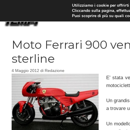
Vai
Utilizziamo i cookie per offrirt
Cliccando sulla pagina, effettua
al
Puoi scoprire di più su quali c
contenuto
Moto Ferrari 900 ven
sterline
4 Maggio 2012
di
Redazione
E’ stata ve
motociclett
Un grandis
a trovare 
Un modello 