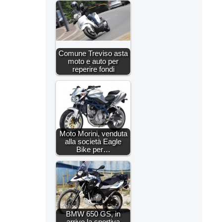
Comune Treviso asta
moto e auto per
reperire fondi
Moto Morini, venduta
alla società Eagle
Bike per…
BMW 650 GS, in
arrivo la sportiva