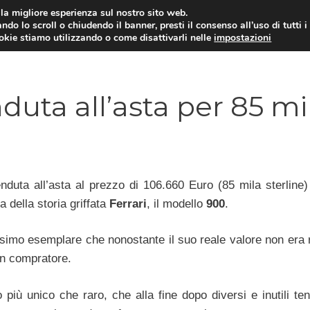
i la migliore esperienza sul nostro sito web.
ndo lo scroll o chiudendo il banner, presti il consenso all’uso di tutti i
ookie stiamo utilizzando o come disattivarli nelle
impostazioni
MOTO NEWS
ACC
duta all’asta per 85 mi
nduta all’asta al prezzo di 106.660 Euro (85 mila sterline) 
a della storia griffata
Ferrari
, il modello
900
.
simo esemplare che nonostante il suo reale valore non era r
un compratore.
più unico che raro, che alla fine dopo diversi e inutili ten