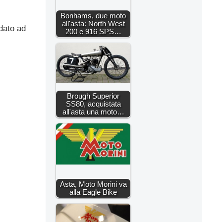
Bonhams, due moto
all'asta: North West
dato ad
200 e 916 SPS…
Brough Superior
SS80, acquistata
all'asta una moto…
Asta, Moto Morini va
alla Eagle Bike