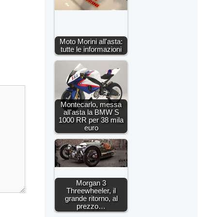
Moto Morini all'asta:
tutte le informazioni
Montecarlo, messa
all'asta la BMW S
1000 RR per 38 mila
euro
Morgan 3
Threewheeler, il
grande ritorno, al
prezzo…