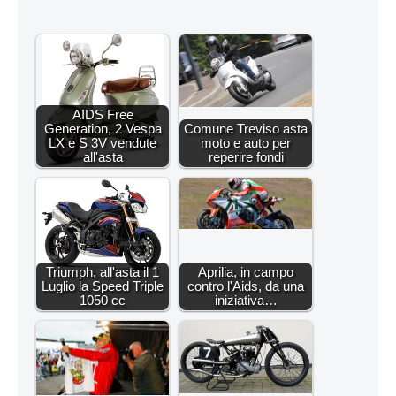
AIDS Free
Generation, 2 Vespa
Comune Treviso asta
LX e S 3V vendute
moto e auto per
all'asta
reperire fondi
Triumph, all'asta il 1
Aprilia, in campo
Luglio la Speed Triple
contro l'Aids, da una
1050 cc
iniziativa…