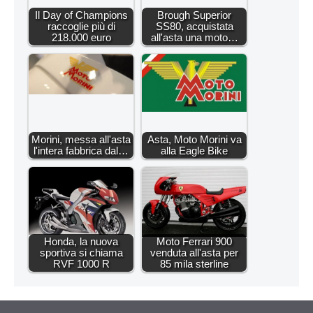
Il Day of Champions
Brough Superior
raccoglie più di
SS80, acquistata
218.000 euro
all'asta una moto…
Morini, messa all'asta
Asta, Moto Morini va
l'intera fabbrica dal…
alla Eagle Bike
Honda, la nuova
Moto Ferrari 900
sportiva si chiama
venduta all'asta per
RVF 1000 R
85 mila sterline