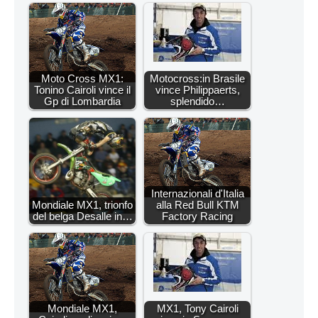
Moto Cross MX1:
Motocross:in Brasile
Tonino Cairoli vince il
vince Philippaerts,
Gp di Lombardia
splendido…
Internazionali d'Italia
Mondiale MX1, trionfo
alla Red Bull KTM
del belga Desalle in…
Factory Racing
Mondiale MX1,
MX1, Tony Cairoli