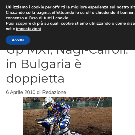
Vai
Utilizziamo i cookie per offrirti la migliore esperienza sul nostro si
al
Cliccando sulla pagina, effettuando lo scroll o chiudendo il banner, 
ME
consenso all’uso di tutti i cookie
contenuto
Puoi scoprire di più su quali cookie stiamo utilizzando o come disat
nelle
impostazioni
Accetta
Gp MX1, Nagl-Cairoli:
in Bulgaria è
doppietta
6 Aprile 2010
di
Redazione