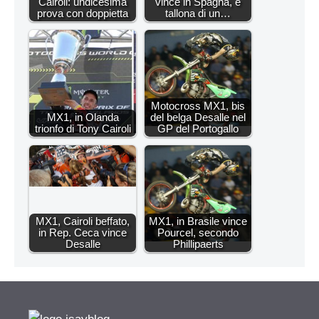
Cairoli: undicesima
vince in Spagna, e
prova con doppietta
tallona di un…
Motocross MX1, bis
MX1, in Olanda
del belga Desalle nel
trionfo di Tony Cairoli
GP del Portogallo
MX1, Cairoli beffato,
MX1, in Brasile vince
in Rep. Ceca vince
Pourcel, secondo
Desalle
Phillipaerts