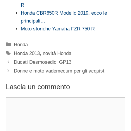
R
Honda CBR650R Modello 2019, ecco le
principali…
Moto storiche Yamaha FZR 750 R
Categorie
Honda
Tag
Honda 2013
,
novità Honda
Ducati Desmosedici GP13
Donne e moto vademecum per gli acquisti
Lascia un commento
Commento