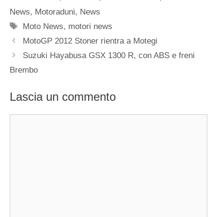
News
,
Motoraduni
,
News
Tag
Moto News
,
motori news
MotoGP 2012 Stoner rientra a Motegi
Suzuki Hayabusa GSX 1300 R, con ABS e freni
Brembo
Lascia un commento
Commento