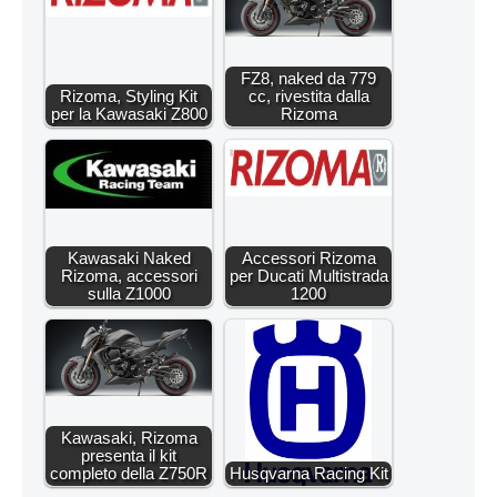
FZ8, naked da 779
Rizoma, Styling Kit
cc, rivestita dalla
per la Kawasaki Z800
Rizoma
Kawasaki Naked
Accessori Rizoma
Rizoma, accessori
per Ducati Multistrada
sulla Z1000
1200
Kawasaki, Rizoma
presenta il kit
completo della Z750R
Husqvarna Racing Kit