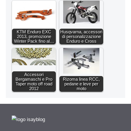
KTM Enduro EXC
Husqvarna, accessori
2013, promozione
di personalizzazione
Winter Pack fino al…
Enduro e Cross
Accessori
Bergamaschi e Pro
Rizoma linea RCC,
Taper moto off road
pedane e leve per
2012
moto