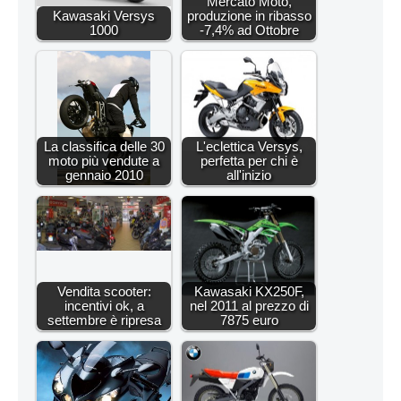
Mercato Moto,
Kawasaki Versys
produzione in ribasso
1000
-7,4% ad Ottobre
La classifica delle 30
L'eclettica Versys,
moto più vendute a
perfetta per chi è
gennaio 2010
all'inizio
Vendita scooter:
Kawasaki KX250F,
incentivi ok, a
nel 2011 al prezzo di
settembre è ripresa
7875 euro