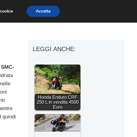
 cookie
Accetta
ESSORI MOTO
MOTO GP
SUPERBIKE
LEGGI ANCHE:
 SMC-
ndrata
nelle
ioni
Honda Enduro CRF
nti
250 L in vendita 4500
Euro
mentre
 quindi