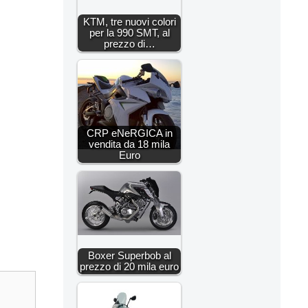
KTM, tre nuovi colori
per la 990 SMT, al
prezzo di…
CRP eNeRGICA in
vendita da 18 mila
Euro
Boxer Superbob al
prezzo di 20 mila euro