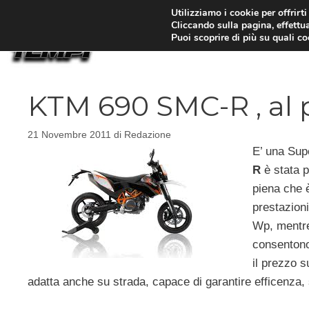
Vai
Utilizziamo i cookie per offrirt
Cliccando sulla pagina, effettua
al
Puoi scoprire di più su quali c
contenuto
KTM 690 SMC-R , al 
21 Novembre 2011
di
Redazione
E’ una Sup
R
è stata p
piena che 
prestazioni
Wp, mentre 
consentono
il prezzo 
adatta anche su strada, capace di garantire efficenza, 