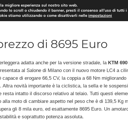
i la migliore esperienza sul nostro sito web.
ndo lo scroll o chiudendo il banner, presti il consenso all’uso di tutti i
ookie stiamo utilizzando o come disattivarli nelle
impostazioni
MOTO NEWS
ACC
prezzo di 8695 Euro
erleggera adatta anche per la versione stradale, la
KTM 690
resentata al Salone di Milano con il nuovo motore LC4 a cili
è capace di erogare 66,5 CV, la coppia a 68 Nm migliorando 
. Altra novità importante è la ciclistica, la sella e le sospens
resta intatto il discorso relativo al telaio. Tutti questi eleme
 alla moto di cambiare aspetto nel peso che è di 139,5 Kg 
supera gli 8 mila euro, ed esattamente 8695 Euro. Un amotard
stabilità e soprattutto potenza assoluta.