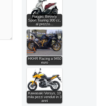
Piaggio, Beverly
Sport Touring 300 cc,
al prezzo…
HKHR Racing a 9450
euro
Kawasaki Versys, 10
mila pezzi venduti in 3
anni