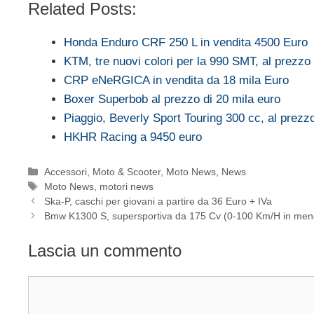
Related Posts:
Honda Enduro CRF 250 L in vendita 4500 Euro
KTM, tre nuovi colori per la 990 SMT, al prezzo
CRP eNeRGICA in vendita da 18 mila Euro
Boxer Superbob al prezzo di 20 mila euro
Piaggio, Beverly Sport Touring 300 cc, al prez
HKHR Racing a 9450 euro
Categorie
Accessori
,
Moto & Scooter
,
Moto News
,
News
Tag
Moto News
,
motori news
Ska-P, caschi per giovani a partire da 36 Euro + IVa
Bmw K1300 S, supersportiva da 175 Cv (0-100 Km/H in meno
Lascia un commento
Commento