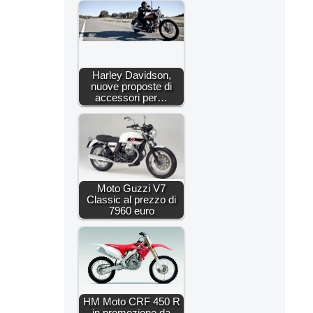
Harley Davidson,
nuove proposte di
accessori per…
Moto Guzzi V7
Classic al prezzo di
7960 euro
HM Moto CRF 450 R
in promozione da