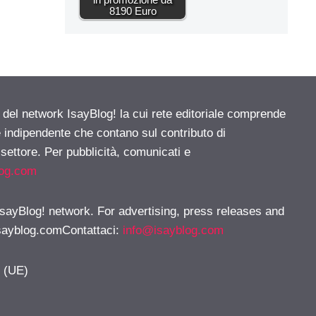
8190 Euro
e del network IsayBlog! la cui rete editoriale comprende
e indipendente che contano sul contributo di
 settore. Per pubblicità, comunicati e
log.com
 IsayBlog! network. For advertising, press releases and
sayblog.comContattaci
:
info@isayblog.com
y (UE)