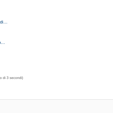
 di…
zo…
 di 3 secondi)